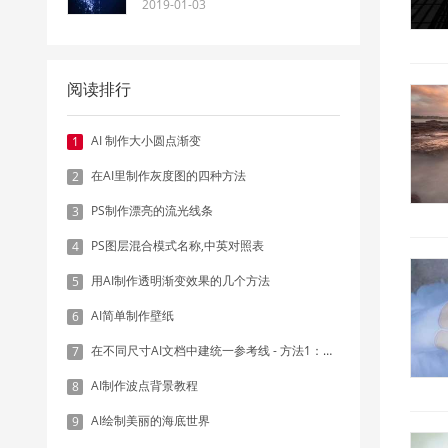
2019-01-03
阅读排行
AI 制作大小圆点渐变
1
在AI里制作灰度图的四种方法
2
PS制作漂亮的流光线条
3
PS图层混合模式名称,中英对照表
4
用AI制作透明渐变效果的几个方法
5
AI简单制作壁纸
6
在不同尺寸AI文档中建统一参考线 - 方法1：对齐和分布
7
AI制作波点背景教程
8
AI绘制美丽的海底世界
9