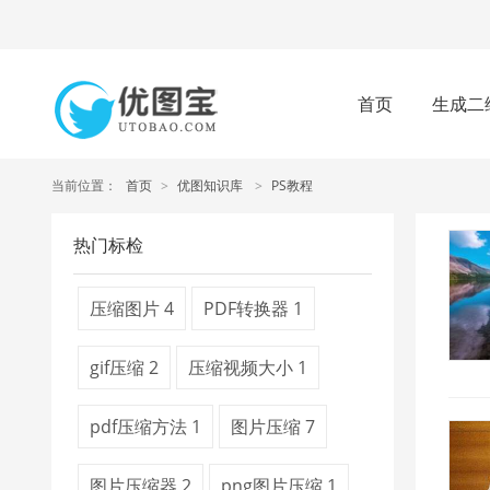
首页
生成二
当前位置：
首页
>
优图知识库
>
PS教程
热门标检
压缩图片
4
PDF转换器
1
gif压缩
2
压缩视频大小
1
pdf压缩方法
1
图片压缩
7
图片压缩器
2
png图片压缩
1