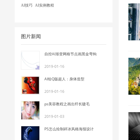
AI技巧
AI实例教程
图片新闻
自控AI渐变网格节点画黑金弯钩
2019-01-16
AI绘Q版超人：身体造型
2019-01-16
ps美容教程之画出纤长睫毛
2019-01-03
PS怎么绘制碎冰风格海报设计