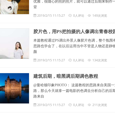
优雅，很随心的照的照片，就可以通过后期来制作
背
2019/2/15 11:15:27
0人评论
149次浏览
胶片色，用PS把拍摄的人像调出青春校
本篇教程通过PS调出外景人像胶片色调，整个氛围
思路也学会了，在以后运用当中不管是人物还是静
颜
2019/2/15 11:15:27
0人评论
134次浏览
建筑后期，暗黑调后期调色教程
@曼哈顿印象PHOTO： 这篇教程的思路来自美
路，那么今天就拿一篇电影的色调去分析自己的后期思路。 
路来自
2019/2/15 11:15:27
0人评论
211次浏览