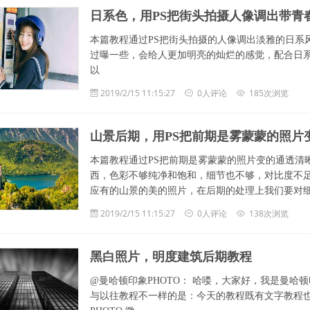
日系色，用PS把街头拍摄人像调出带青
本篇教程通过PS把街头拍摄的人像调出淡雅的日系
过曝一些，会给人更加明亮的灿烂的感觉，配合日
以
2019/2/15 11:15:27
0人评论
185次浏览
山景后期，用PS把前期是雾蒙蒙的照片
本篇教程通过PS把前期是雾蒙蒙的照片变的通透清
西，色彩不够纯净和饱和，细节也不够，对比度不
应有的山景的美的照片，在后期的处理上我们要对
2019/2/15 11:15:27
0人评论
138次浏览
黑白照片，明度建筑后期教程
@曼哈顿印象PHOTO： 哈喽，大家好，我是曼
与以往教程不一样的是：今天的教程既有文字教程也