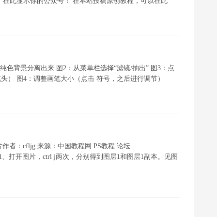
入，在此显示你的公众号！ 在本站投稿原创教程，可以在此
发从纯色背景分离出来 图2：从菜单栏选择“滤镜/抽出” 图3：点
头） 图4：调整画笔大小（点击 符号，之后进行调节）
式抠照片作者：cfljg 来源：中国教程网 PS教程 论坛
法步骤： 01、打开图片，ctrl j两次，分别得到图层1和图层1副本。见图