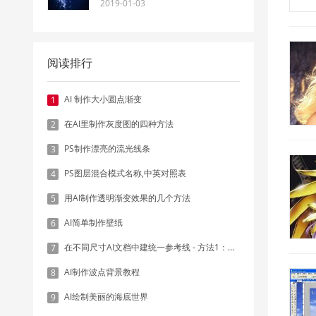
2019-01-03
阅读排行
AI 制作大小圆点渐变
1
在AI里制作灰度图的四种方法
2
PS制作漂亮的流光线条
3
PS图层混合模式名称,中英对照表
4
用AI制作透明渐变效果的几个方法
5
AI简单制作壁纸
6
在不同尺寸AI文档中建统一参考线 - 方法1：对齐和分布
7
AI制作波点背景教程
8
AI绘制美丽的海底世界
9