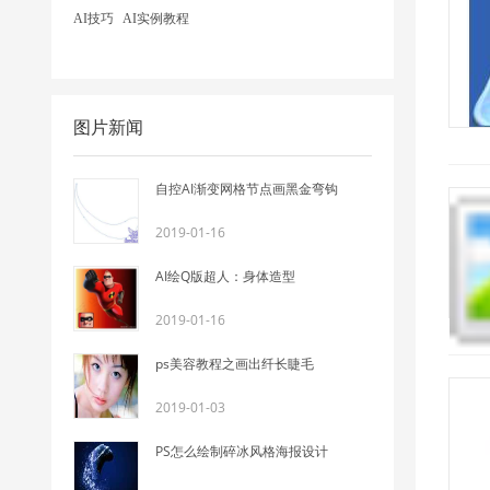
AI技巧
AI实例教程
图片新闻
自控AI渐变网格节点画黑金弯钩
2019-01-16
AI绘Q版超人：身体造型
2019-01-16
ps美容教程之画出纤长睫毛
2019-01-03
PS怎么绘制碎冰风格海报设计