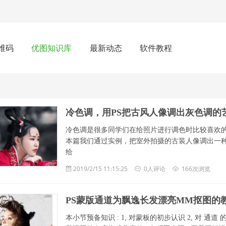
维码
优图知识库
最新动态
软件教程
冷色调，用PS把古风人像调出灰色调的
冷色调是很多同学们在给照片进行调色时比较喜欢
本篇我们通过实例，把室外拍摄的古装人像调出一
给
2019/2/15 11:15:25
0人评论
166次浏览
PS蒙版通道为飘逸长发漂亮MM抠图的
本小节预备知识 : 1, 对蒙板的初步认识 2, 对 通