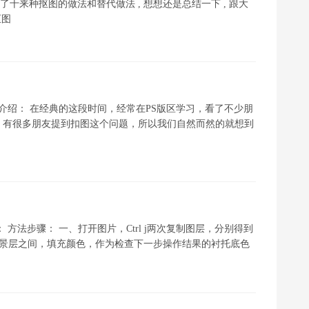
讲了十来种抠图的做法和替代做法 , 想想还是总结一下 , 跟大
抠图
方法介绍： 在经典的这段时间，经常在PS版区学习，看了不少朋
，有很多朋友提到扣图这个问题，所以我们自然而然的就想到
： 方法步骤： 一、打开图片，Ctrl j两次复制图层，分别得到
和背景层之间，填充颜色，作为检查下一步操作结果的衬托底色