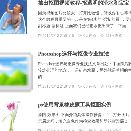
抽出抠图视频教程-抠透明的流水和宝宝
因为视频图片比较大，打开比较慢，所以要耐心等待
这个教程最重要的一步是在第4步的"强制前景"，要
副标题 副标题 上面我们已经把水抠出来了，下面
2019/2/12 21:01:10
0人评论
158次浏览
Photoshop选择与抠像专业技法
Photoshop选择与抠像专业技法文章出处：中国
较难处理的地方，一是矿泉水瓶，另外就是草帽的
的
2019/2/12 21:01:10
0人评论
173次浏览
ps使用背景橡皮擦工具抠图实例
原图 效果图 下面介绍具体操作步骤： 1、打开图片，
景层之间，填充白色作为检查效果和新的背景层 2、
2019/2/12 21:01:10
0人评论
165次浏览