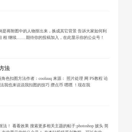
例是将附图中的人物抠出来，换成其它背景 告诉大家如何利
相 相 继续…… 期待你的投稿加入，在此显示你的公众号！
图方法
程：漫画角色扣图方法作者：cooluuq 来源： 照片处理 网 PS教程 论
别人扣图的方法我也来说说我扣图的技巧 攒点币 嘿嘿 ！现在我
法！ 看看效果 搜索更多相关主题的帖子:photoshop 披头 简