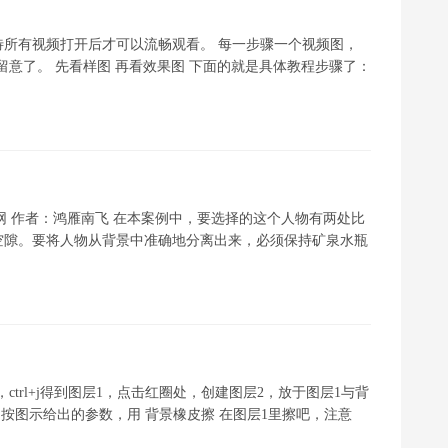
所有视频打开后才可以流畅观看。 每一步骤一个视频图，
留意了。 先看样图 再看效果图 下面的就是具体教程步骤了：
教程网 作者：鸿雁南飞 在本案例中，要选择的这个人物有两处比
空隙。要将人物从背景中准确地分离出来，必须保持矿泉水瓶
ctrl+j得到图层1，点击红圈处，创建图层2，放于图层1与背
按图示给出的参数，用 背景橡皮擦 在图层1里擦吧，注意