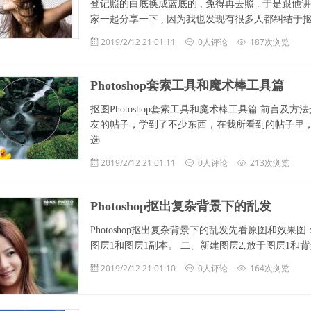
登记照的白底换成蓝底的 , 免得再去照 . 于是跟他
家一起分享一下 , 因为我也发现有很多人都纠结于
2019/2/12 21:01:11
0人评论
187次浏览
Photoshop套索工具和魔术棒工具篇
抠图Photoshop套索工具和魔术棒工具篇 前言及
友的帖子，学到了不少东西，在我所看到的帖子里
选
2019/2/12 21:01:11
0人评论
213次浏览
Photoshop抠出复杂背景下的乱发
Photoshop抠出复杂背景下的乱发先看原图和效果图
图层1和图层1副本。 二、新建图层2,放于图层1
2019/2/12 21:01:10
0人评论
164次浏览