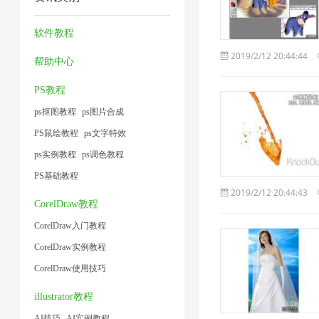
缩
缩
压
压
小
1
图
1
缩
缩
软件教程
1
片
1
1
2019/2/12 20:44:44
帮助中心
1
PS教程
ps抠图教程
ps图片合成
PS鼠绘教程
ps文字特效
ps实例教程
ps调色教程
PS基础教程
2019/2/12 20:44:43
CorelDraw教程
CorelDraw入门教程
CorelDraw实例教程
CorelDraw使用技巧
illustrator教程
AI技巧
AI实例教程