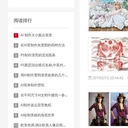
阅读排行
AI 制作大小圆点渐变
1
在AI里制作灰度图的四种方法
2
PS制作漂亮的流光线条
3
PS图层混合模式名称,中英对照表
4
用AI制作透明渐变效果的几个方法
5
2019/2/12 20:44:42
AI简单制作壁纸
6
在不同尺寸AI文档中建统一参考线 - 方法1：对齐和分布
7
AI制作波点背景教程
8
AI绘制美丽的海底世界
9
欧美色调,调出欧美人像后期色调实例
10