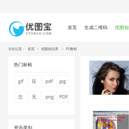
首页
生成二维码
优图知
当前位置：
首页
>
优图知识库
>
PS教程
热门标检
gif
压
pdf
jpg
压
缩
怎
压
怎
无
png
PDF
缩
视
么
缩
么
损
图
文
2
频
压
1
压
压
片
件
大
缩
资讯类别