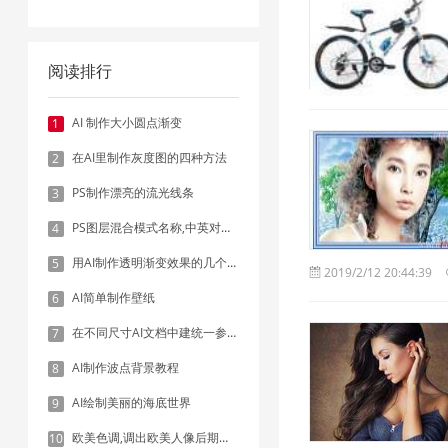
阅读排行
AI 制作大小圆点渐变
1
在AI里制作灰度图的四种方法
2
PS制作漂亮的流光线条
3
PS图层混合模式名称,中英对照表
4
用AI制作透明渐变效果的几个方法
5
2019/2/12 20:44:39
AI简单制作壁纸
6
在不同尺寸AI文档中建统一参考线 - 方法1：对齐和分布
7
AI制作波点背景教程
8
AI绘制美丽的海底世界
9
欧美色调,调出欧美人像后期色调实例
10