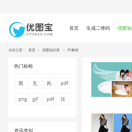
首页
生成二维码
优图知
当前位置：
首页
>
优图知识库
>
PS教程
热门标检
图
无
风
pdf
片
损
景
怎
png
gif
pdf
压
压
压
图
么
压
压
压
缩
缩
缩
片
压
缩
缩
缩
图
器
1
1
缩
资讯类别