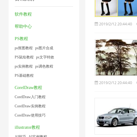
工
2
方
片
2
1
具
法
4
软件教程
1
1
2019/2/12 20:44:40
帮助中心
PS教程
ps抠图教程
ps图片合成
PS鼠绘教程
ps文字特效
ps实例教程
ps调色教程
PS基础教程
2019/2/12 20:44:40
CorelDraw教程
CorelDraw入门教程
CorelDraw实例教程
CorelDraw使用技巧
illustrator教程
AI技巧
AI实例教程