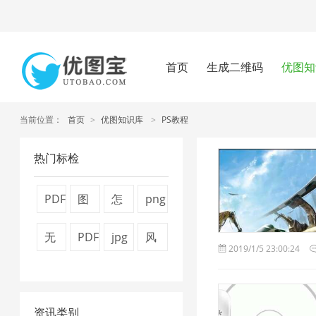
首页
生成二维码
优图知
当前位置：
首页
>
优图知识库
>
PS教程
热门标检
PDF
图
怎
png
文
片
么
图
无
PDF
jpg
风
2019/1/5 23:00:24
件
压
压
片
损
转
图
景
压
缩
缩
压
压
换
片
图
缩
技
图
缩
资讯类别