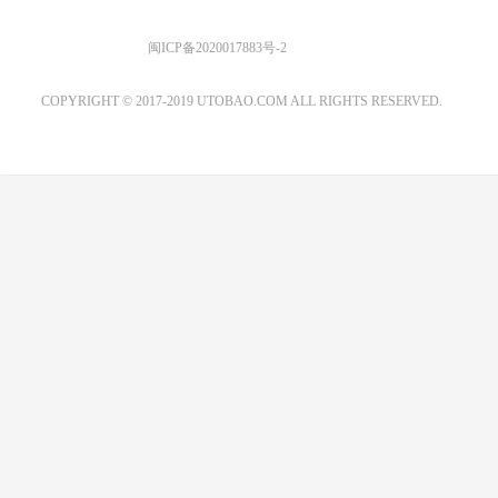
优图宝 版权所有
闽ICP备2020017883号-2
EMAIL：ADMIN@GS20.COM
COPYRIGHT © 2017-2019 UTOBAO.COM ALL RIGHTS RESERVED.