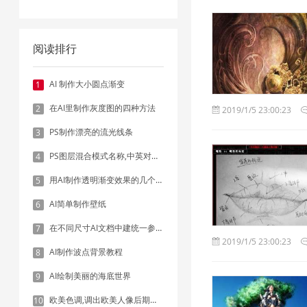
阅读排行
AI 制作大小圆点渐变
1
在AI里制作灰度图的四种方法
2
2019/1/5 23:00:23
PS制作漂亮的流光线条
3
PS图层混合模式名称,中英对照表
4
用AI制作透明渐变效果的几个方法
5
AI简单制作壁纸
6
在不同尺寸AI文档中建统一参考线 - 方法1：对齐和分布
7
2019/1/5 23:00:23
AI制作波点背景教程
8
AI绘制美丽的海底世界
9
欧美色调,调出欧美人像后期色调实例
10