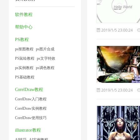
缩
器
压
片
1
术
片
1
1
1
缩
1
软件教程
1
1
1
帮助中心
2019/1/5 23:00:24
PS教程
ps抠图教程
ps图片合成
PS鼠绘教程
ps文字特效
ps实例教程
ps调色教程
PS基础教程
CorelDraw教程
2019/1/5 23:00:24
CorelDraw入门教程
CorelDraw实例教程
CorelDraw使用技巧
illustrator教程
AI技巧
AI实例教程