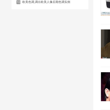
欧美色调,调出欧美人像后期色调实例
10