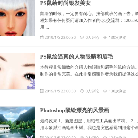
PS鼠绘时尚银发美女
鼠绘的时候，一定要有耐心。按部就班的画下去，调
程如果有任何疑问请加入作者的QQ交流群：12065
用 ...
2019/1/5 23:00:30
0人评论
130次浏览
PS鼠绘逼真的人物眼睛和眉毛
本教程非常细致的介绍人物眼睛和眉毛的鼠绘方法
制作的非常完美。在此非常感谢作者为我们提供这么
...
2019/1/5 23:00:30
0人评论
136次浏览
Photoshop鼠绘漂亮的风景画
最终效果 1、新建图层，用铅笔工具画出草稿。 
用印象派油画笔画出树。我也是突然感觉到用这个画 ..
2019/1/5 23:00:30
0人评论
134次浏览