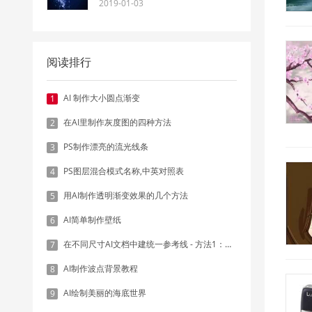
2019-01-03
阅读排行
AI 制作大小圆点渐变
1
在AI里制作灰度图的四种方法
2
PS制作漂亮的流光线条
3
PS图层混合模式名称,中英对照表
4
用AI制作透明渐变效果的几个方法
5
AI简单制作壁纸
6
在不同尺寸AI文档中建统一参考线 - 方法1：对齐和分布
7
AI制作波点背景教程
8
AI绘制美丽的海底世界
9