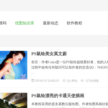
维码
优图知识库
最新动态
软件教程
PS鼠绘美女莫文蔚
前言：作者Liuys是一位PS鼠绘超级爱好者，他
过程中如有任何疑问可以加作者的交流QQ：764245
...
2019/1/5 23:00:31
0人评论
127次浏览
PS鼠绘漂亮的卡通天使插画
本教程采用的是友基数位版绘图。作者绘图风格比