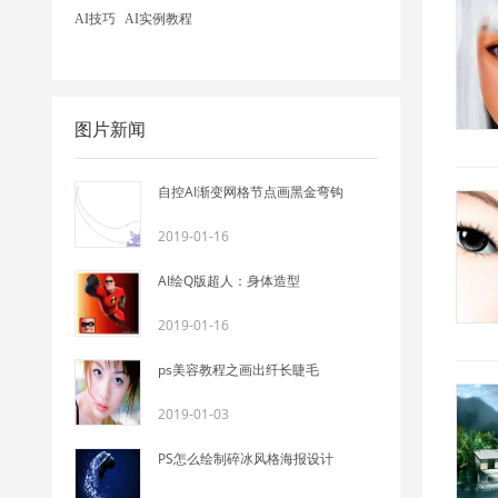
AI技巧
AI实例教程
图片新闻
自控AI渐变网格节点画黑金弯钩
2019-01-16
AI绘Q版超人：身体造型
2019-01-16
ps美容教程之画出纤长睫毛
2019-01-03
PS怎么绘制碎冰风格海报设计