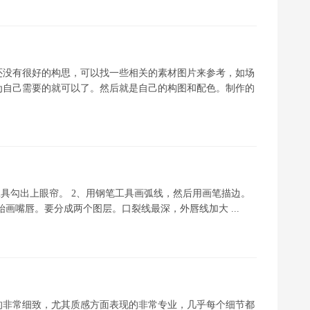
还没有很好的构思，可以找一些相关的素材图片来参考，如场
为自己需要的就可以了。然后就是自己的构图和配色。制作的
工具勾出上眼帘。 2、用钢笔工具画弧线，然后用画笔描边。
始画嘴唇。要分成两个图层。口裂线最深，外唇线加大 ...
的非常细致，尤其质感方面表现的非常专业，几乎每个细节都