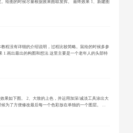
。绘图的时候尽量根据效果图取发挥。 最终效果 1、新建图
本教程没有详细的介绍说明，过程比较简略。鼠绘的时候多参
 1.画出最出的构图和想法.这里主要是一个老年人的头部特
效果如下图。 2、大致的上色，并运用加深/减淡工具涂出大
为了方便修改最后每一个色彩放在单独的一个图层。 ...