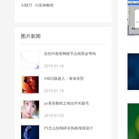
AI技巧
AI实例教程
图片新闻
自控AI渐变网格节点画黑金弯钩
2019-01-16
AI绘Q版超人：身体造型
2019-01-16
ps美容教程之画出纤长睫毛
2019-01-03
PS怎么绘制碎冰风格海报设计