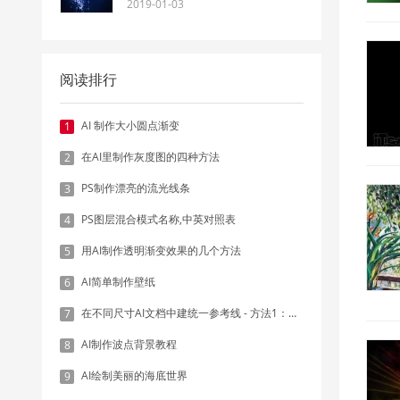
2019-01-03
阅读排行
AI 制作大小圆点渐变
1
在AI里制作灰度图的四种方法
2
PS制作漂亮的流光线条
3
PS图层混合模式名称,中英对照表
4
用AI制作透明渐变效果的几个方法
5
AI简单制作壁纸
6
在不同尺寸AI文档中建统一参考线 - 方法1：对齐和分布
7
AI制作波点背景教程
8
AI绘制美丽的海底世界
9