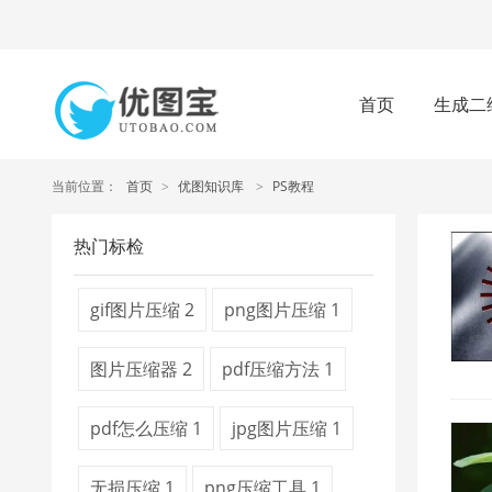
首页
生成二
当前位置：
首页
>
优图知识库
>
PS教程
热门标检
gif图片压缩
2
png图片压缩
1
图片压缩器
2
pdf压缩方法
1
pdf怎么压缩
1
jpg图片压缩
1
无损压缩
1
png压缩工具
1