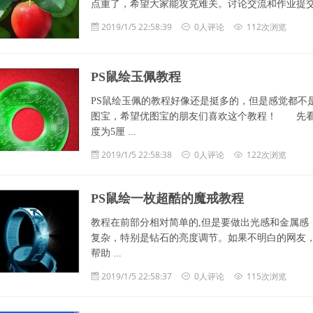
点重了，希望大家能攻克难关。讨论交流和作业提交：http://bbs.fevt
2019/1/5 22:58:39
0人评论
112次浏览
PS鼠绘玉佩教程
PS鼠绘玉佩的教程好像还是挺多的，但是感觉都不
图宝，希望优图宝的朋友们喜欢这个教程！ 先看
度为5厘 ...
2019/1/5 22:58:38
0人评论
122次浏览
PS鼠绘一枚超酷的魔戒教程
教程在前部分相对简单的,但是要做出光感和金属感
复杂，特别是钻石的亮度调节。如果不明白的网友
帮助 ...
2019/1/5 22:58:37
0人评论
115次浏览