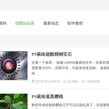
维码
优图知识库
最新动态
软件教程
PS鼠绘超酷精钢宝石
先看一下效果： 新建1200900像素的文件，设置前
置数量为50%，高斯分布，勾选单色复选框。 接着
转 ...
2019/1/5 22:58:39
0人评论
129次浏览
PS鼠绘逼真樱桃
教程作者绘制的樱桃几乎可以以假乱真了，但是教