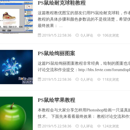
PS鼠绘耐克球鞋教程
这篇教程教优图宝的朋友们用PS鼠绘耐克球鞋，作者使
教程的具体步骤和颜色参数说的不是很清楚，希望优
最终效果： ...
2019/1/5 22:58:36
0人评论
106次浏览
PS鼠绘绚丽图案
这篇PS鼠绘绚丽图案教程非常经典，绘制的图案也
讨论交流和作业提交：http://bbs.fevte.com/forumdisp
2019/1/5 22:58:36
0人评论
118次浏览
PS鼠绘苹果教程
本教程会与大家分享怎样用Photoshop绘画一只
技术。 下面先来看看最终效果： 教程讨论交流和作业提交：http://bbs
2019/1/5 22:58:36
0人评论
124次浏览