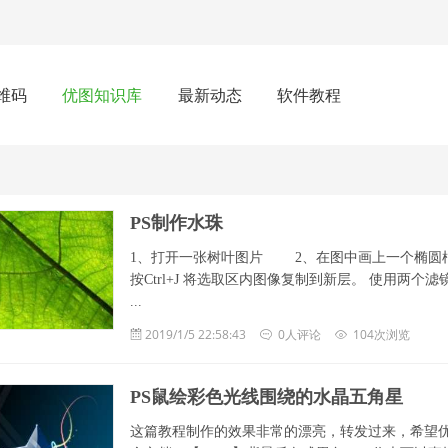
维码
优图知识库
最新动态
软件教程
PS制作水珠
1、打开一张树叶图片 2、在图中画上一个椭圆
按Ctrl+J 将选取区内图像复制到新层。 使用两
...
2019/1/5 22:58:43
0人评论
104次浏览
PS鼠绘彩色光线围绕的水晶五角星
这篇教程制作的效果非常的漂亮，转发过来，希望优