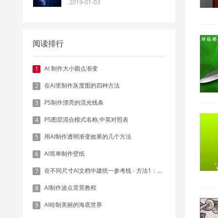
2019-01-03
阅读排行
AI 制作大小圆点渐变
1
在AI里制作灰度图的四种方法
2
PS制作漂亮的流光线条
3
PS图层混合模式名称,中英对照表
4
用AI制作透明渐变效果的几个方法
5
AI简单制作壁纸
6
在不同尺寸AI文档中建统一参考线 - 方法1：对齐和分布
7
AI制作波点背景教程
8
AI绘制美丽的海底世界
9