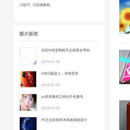
AI技巧
AI实例教程
图片新闻
自控AI渐变网格节点画黑金弯钩
2019-01-16
AI绘Q版超人：身体造型
2019-01-16
ps美容教程之画出纤长睫毛
2019-01-03
PS怎么绘制碎冰风格海报设计