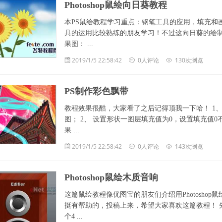
Photoshop鼠绘向日葵教程
本PS鼠绘教程学习重点：钢笔工具的应用，填充和
具的运用比较熟练的朋友学习！不过这向日葵的绘
果图： ...
2019/1/5 22:58:42
0人评论
130次浏览
PS制作彩色飘带
教程效果很酷，大家看了之后记得顶我一下哈！ 1、
图； 2、 设置形状一图层填充值为0，设置填充值
果 ...
2019/1/5 22:58:42
0人评论
143次浏览
Photoshop鼠绘木质音响
这篇鼠绘教程像优图宝的朋友们介绍用Photosh
挺有帮助的，投稿上来，希望大家喜欢这篇教程！ 先
个4 ...