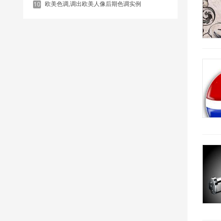
欧美色调,调出欧美人像后期色调实例
10