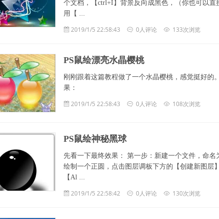
个文档，【ctrl+I】背景反向成黑色，（你也可
用【 ...
2019/1/5 22:58:43
0人评论
133次浏览
PS鼠绘漂亮水晶樱桃
刚刚跟着这篇教程做了一个水晶樱桃，感觉挺好的。
果：
2019/1/5 22:58:43
0人评论
108次浏览
PS鼠绘神秘黑球
先看一下最终效果： 第一步：新建一个文件，命名为
绘制一个正圆，点击图层调板下方的【创建新图层
【Al ...
2019/1/5 22:58:42
0人评论
130次浏览