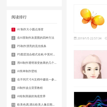
阅读排行
AI 制作大小圆点渐变
1
在AI里制作灰度图的四种方法
2
2019/1/5 22:57:34
PS制作漂亮的流光线条
3
PS图层混合模式名称,中英对照表
4
用AI制作透明渐变效果的几个方法
5
AI简单制作壁纸
6
在不同尺寸AI文档中建统一参考线 - 方法1：对齐和分布
7
AI制作波点背景教程
8
AI绘制美丽的海底世界
9
欧美色调,调出欧美人像后期色调实例
10