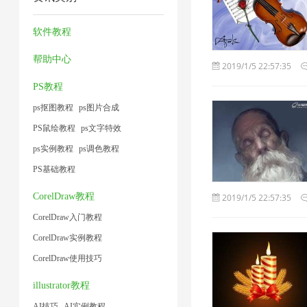
压
片
频
缩
术
2
片
缩
1
大
1
软件教程
1
1
1
小
帮助中心
2019/1/5 22:57:35
1
PS教程
ps抠图教程
ps图片合成
PS鼠绘教程
ps文字特效
ps实例教程
ps调色教程
PS基础教程
CorelDraw教程
2019/1/5 22:57:35
CorelDraw入门教程
CorelDraw实例教程
CorelDraw使用技巧
illustrator教程
AI技巧
AI实例教程