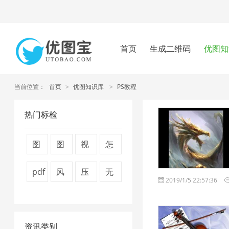
首页
生成二维码
优图知
当前位置：
首页
>
优图知识库
>
PS教程
热门标检
图
图
视
怎
片
片
频
么
pdf
风
压
无
2019/1/5 22:57:36
压
压
压
压
怎
景
缩
损
缩
缩
缩
缩
么
图
视
压
技
器
1
图
资讯类别