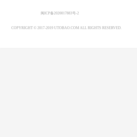
优图宝 版权所有
闽ICP备2020017883号-2
EMAIL：ADMIN@GS20.COM
COPYRIGHT © 2017-2019 UTOBAO.COM ALL RIGHTS RESERVED.