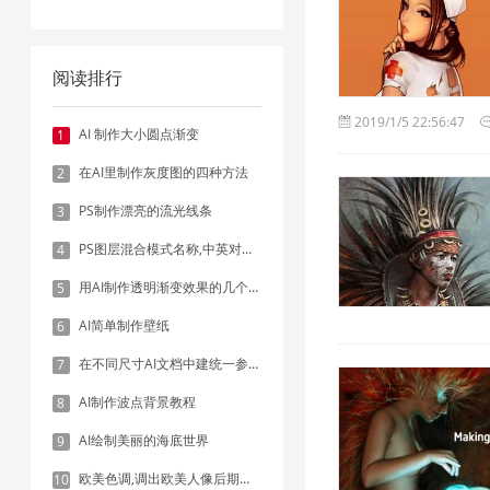
阅读排行
2019/1/5 22:56:47
AI 制作大小圆点渐变
1
在AI里制作灰度图的四种方法
2
PS制作漂亮的流光线条
3
PS图层混合模式名称,中英对照表
4
用AI制作透明渐变效果的几个方法
5
AI简单制作壁纸
6
在不同尺寸AI文档中建统一参考线 - 方法1：对齐和分布
7
AI制作波点背景教程
8
AI绘制美丽的海底世界
9
欧美色调,调出欧美人像后期色调实例
10