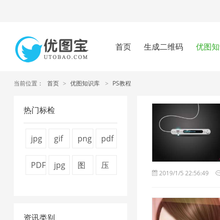
首页
生成二维码
优图知
当前位置：
首页
>
优图知识库
>
PS教程
热门标检
jpg
gif
png
pdf
图
压
压
压
PDF
jpg
图
压
2019/1/5 22:56:49
片
缩
缩
缩
文
压
片
缩
压
2
工
方
件
缩
压
图
缩
具
法
资讯类别