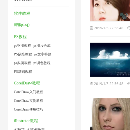
压
1
缩
片
1
1
1
缩
器
4
软件教程
1
2
帮助中心
2019/1/5 22:56:48
PS教程
ps抠图教程
ps图片合成
PS鼠绘教程
ps文字特效
ps实例教程
ps调色教程
PS基础教程
CorelDraw教程
2019/1/5 22:56:48
CorelDraw入门教程
CorelDraw实例教程
CorelDraw使用技巧
illustrator教程
AI技巧
AI实例教程