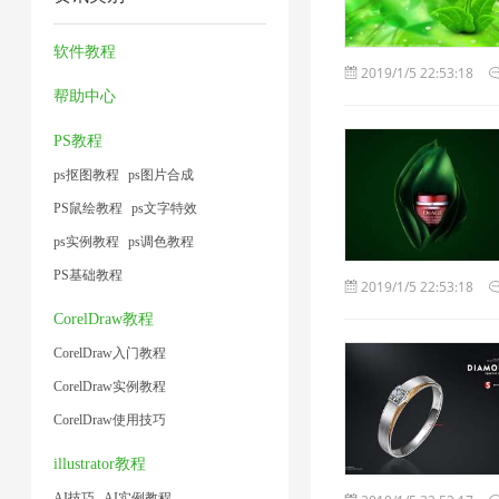
压
压
片
2
2
2
缩
缩
1
软件教程
2019/1/5 22:53:18
1
1
帮助中心
PS教程
ps抠图教程
ps图片合成
PS鼠绘教程
ps文字特效
ps实例教程
ps调色教程
PS基础教程
2019/1/5 22:53:18
CorelDraw教程
CorelDraw入门教程
CorelDraw实例教程
CorelDraw使用技巧
illustrator教程
AI技巧
AI实例教程