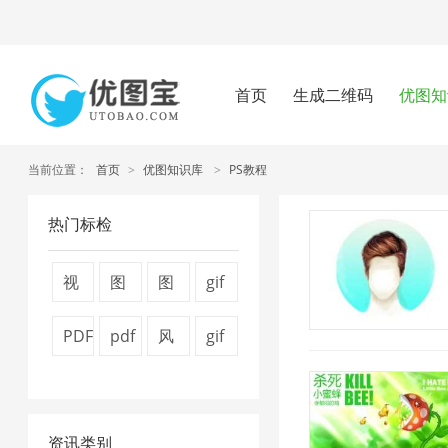
首页
生成二维码
优图知
当前位置：
首页
>
优图知识库
>
PS教程
热门标检
视
图
图
gif
频
片
片
图
PDF
pdf
风
gif
压
压
压
片
文
怎
景
压
缩
缩
缩
压
件
么
图
缩
1
7
器
缩
资讯类别