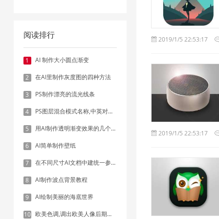
阅读排行
2019/1/5 22:53:17
AI 制作大小圆点渐变
1
在AI里制作灰度图的四种方法
2
PS制作漂亮的流光线条
3
PS图层混合模式名称,中英对照表
4
用AI制作透明渐变效果的几个方法
5
2019/1/5 22:53:17
AI简单制作壁纸
6
在不同尺寸AI文档中建统一参考线 - 方法1：对齐和分布
7
AI制作波点背景教程
8
AI绘制美丽的海底世界
9
欧美色调,调出欧美人像后期色调实例
10