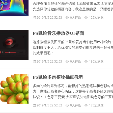
合理叠加 3.舒适的颜色选择 4.添加效果元素 5
先选择你想做的插画内容，我这里做的是一只睡着的小兔
2019/1/5 22:52:53
0人评论
125次浏览
PS鼠绘音乐播放器UI界面
这篇教程教优图宝的PS鼠绘爱好者们使用PS来绘
绘制难度不大，给优图宝的朋友们推荐过来一起分
的效果图吧： ... ... ... ...
2019/1/5 22:52:53
0人评论
136次浏览
PS鼠绘多肉植物插画教程
多肉的绘制系列练习，能很好的熟悉笔法和色彩构
力，也能让画者静心历练，这是每个画者必经之路哦
认识： 1.色彩三要素 大家应该知道影响色彩的三要素
2019/1/5 22:52:52
0人评论
175次浏览