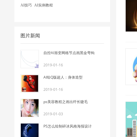
AI技巧
AI实例教程
图片新闻
自控AI渐变网格节点画黑金弯钩
2019-01-16
AI绘Q版超人：身体造型
2019-01-16
ps美容教程之画出纤长睫毛
2019-01-03
PS怎么绘制碎冰风格海报设计