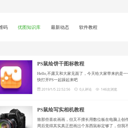
维码
优图知识库
最新动态
软件教程
PS鼠绘饼干图标教程
Hello,不露又和大家见面了，今天给大家带来的是
快打开PS一起躁起来吧
2019/1/5 22:52:56
0人评论
146次浏览
PS鼠绘写实相机教程
致那些喜欢画画，但又不擅长用数位板在电脑上创作的
周后觉得其实真正想画岀个东西鼠标定够了，但我不