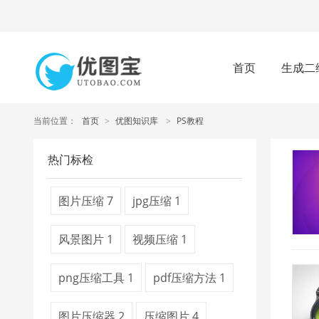
首页
生成二
当前位置：
首页
>
优图知识库
>
PS教程
热门标检
图片压缩
7
jpg压缩
1
风景图片
1
视频压缩
1
png压缩工具
1
pdf压缩方法
1
图片压缩器
2
压缩图片
4