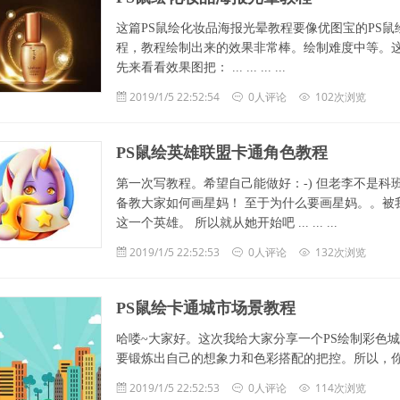
这篇PS鼠绘化妆品海报光晕教程要像优图宝的PS
程，教程绘制出来的效果非常棒。绘制难度中等。
先来看看效果图把： ... ... ... ...
2019/1/5 22:52:54
0人评论
102次浏览
PS鼠绘英雄联盟卡通角色教程
第一次写教程。希望自己能做好：-) 但老李不是科
备教大家如何画星妈！ 至于为什么要画星妈。。被
这一个英雄。 所以就从她开始吧 ... ... ...
2019/1/5 22:52:53
0人评论
132次浏览
PS鼠绘卡通城市场景教程
哈喽~大家好。这次我给大家分享一个PS绘制彩色
要锻炼出自己的想象力和色彩搭配的把控。所以，你可以自己加
2019/1/5 22:52:53
0人评论
114次浏览