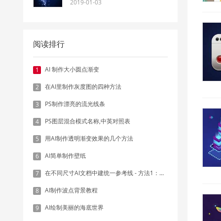
2019-01-03
阅读排行
AI 制作大小圆点渐变
1
在AI里制作灰度图的四种方法
2
PS制作漂亮的流光线条
3
PS图层混合模式名称,中英对照表
4
用AI制作透明渐变效果的几个方法
5
AI简单制作壁纸
6
在不同尺寸AI文档中建统一参考线 - 方法1：对齐和分布
7
AI制作波点背景教程
8
AI绘制美丽的海底世界
9