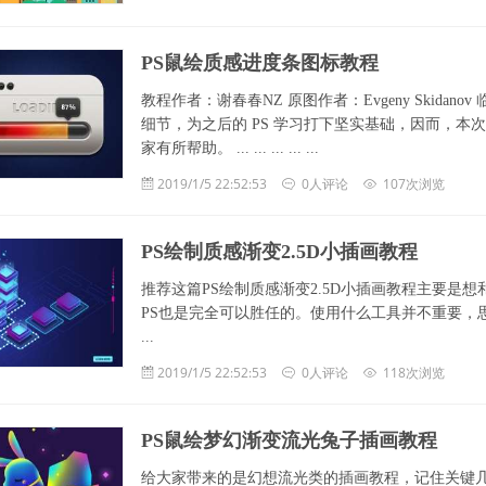
PS鼠绘质感进度条图标教程
教程作者：谢春春NZ 原图作者：Evgeny Skid
细节，为之后的 PS 学习打下坚实基础，因而，本次教
家有所帮助。 ... ... ... ... ...
2019/1/5 22:52:53
0人评论
107次浏览
PS绘制质感渐变2.5D小插画教程
推荐这篇PS绘制质感渐变2.5D小插画教程主要是
PS也是完全可以胜任的。使用什么工具并不重要，思路
...
2019/1/5 22:52:53
0人评论
118次浏览
PS鼠绘梦幻渐变流光兔子插画教程
给大家带来的是幻想流光类的插画教程，记住关键几点