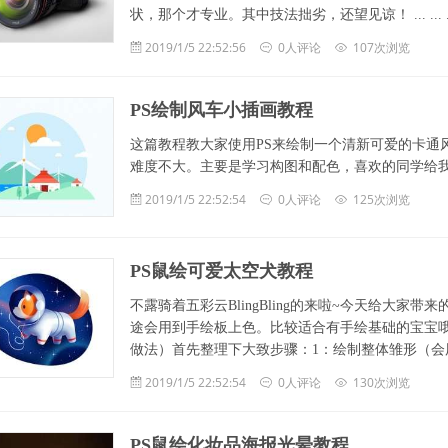
状，那个才专业。其中技法拙劣，还望见谅！ ... ... ..
2019/1/5 22:52:56
0人评论
107次浏览
PS绘制风车小插画教程
这篇教程教大家使用PS来绘制一个清新可爱的卡通
难度不大。主要是学习构图和配色，喜欢的同学给
2019/1/5 22:52:54
0人评论
125次浏览
PS鼠绘可爱太空犬教程
不露骑着五彩云BlingBling的来啦~今天给大
途会用到手绘板上色。比较适合有手绘基础的宝宝哦
做法）首先整理下大致步骤：1：绘制整体雏形（会用到
2019/1/5 22:52:54
0人评论
130次浏览
PS鼠绘化妆品海报光晕教程