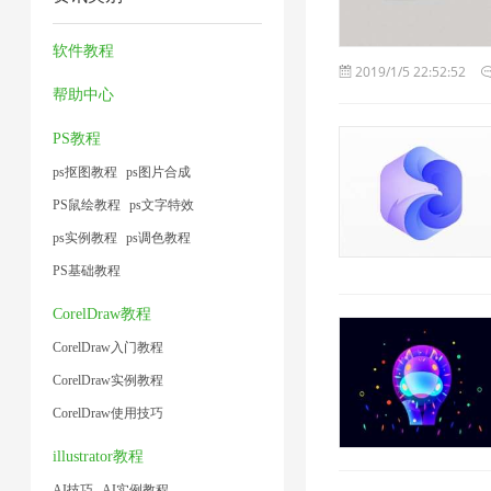
片
缩
缩
频
1
1
4
7
器
大
软件教程
2019/1/5 22:52:52
2
小
帮助中心
1
PS教程
ps抠图教程
ps图片合成
PS鼠绘教程
ps文字特效
ps实例教程
ps调色教程
PS基础教程
CorelDraw教程
CorelDraw入门教程
CorelDraw实例教程
CorelDraw使用技巧
illustrator教程
AI技巧
AI实例教程