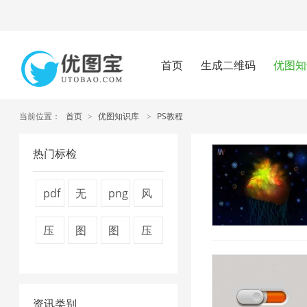
首页
生成二维码
优图知
当前位置：
首页
>
优图知识库
>
PS教程
热门标检
pdf
无
png
风
压
损
压
景
压
图
图
压
缩
压
缩
图
缩
片
片
缩
方
缩
工
片
图
压
压
视
法
1
具
1
资讯类别