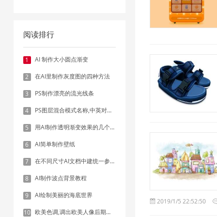
阅读排行
AI 制作大小圆点渐变
1
在AI里制作灰度图的四种方法
2
PS制作漂亮的流光线条
3
PS图层混合模式名称,中英对照表
4
用AI制作透明渐变效果的几个方法
5
AI简单制作壁纸
6
在不同尺寸AI文档中建统一参考线 - 方法1：对齐和分布
7
AI制作波点背景教程
8
AI绘制美丽的海底世界
9
2019/1/5 22:52:50
欧美色调,调出欧美人像后期色调实例
10