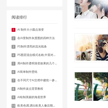
阅读排行
AI 制作大小圆点渐变
1
在AI里制作灰度图的四种方法
2
PS制作漂亮的流光线条
3
PS图层混合模式名称,中英对照表
4
用AI制作透明渐变效果的几个方法
5
AI简单制作壁纸
6
在不同尺寸AI文档中建统一参考线 - 方法1：对齐和分布
7
AI制作波点背景教程
8
AI绘制美丽的海底世界
9
欧美色调,调出欧美人像后期色调实例
10