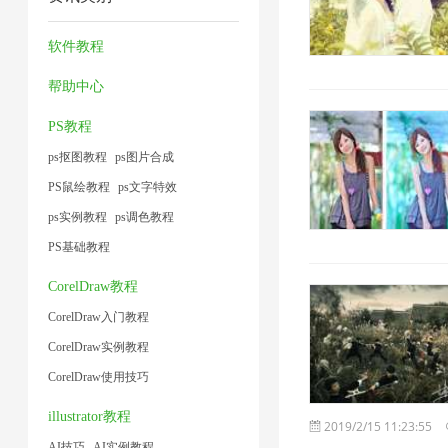
缩
压
片
压
片
器
缩
1
缩
软件教程
1
2
1
1
帮助中心
PS教程
ps抠图教程
ps图片合成
PS鼠绘教程
ps文字特效
ps实例教程
ps调色教程
PS基础教程
CorelDraw教程
CorelDraw入门教程
CorelDraw实例教程
CorelDraw使用技巧
illustrator教程
2019/2/15 11:23:55
AI技巧
AI实例教程