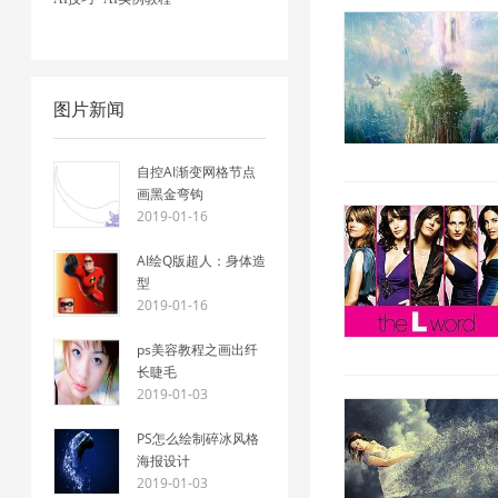
图片新闻
自控AI渐变网格节点
画黑金弯钩
2019-01-16
AI绘Q版超人：身体造
型
2019-01-16
ps美容教程之画出纤
长睫毛
2019-01-03
PS怎么绘制碎冰风格
海报设计
2019-01-03