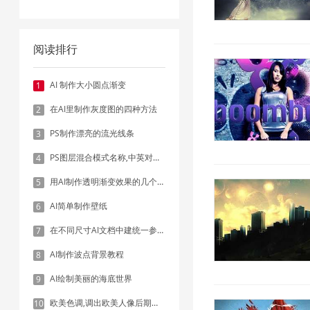
阅读排行
AI 制作大小圆点渐变
1
在AI里制作灰度图的四种方法
2
PS制作漂亮的流光线条
3
PS图层混合模式名称,中英对照表
4
用AI制作透明渐变效果的几个方法
5
AI简单制作壁纸
6
在不同尺寸AI文档中建统一参考线 - 方法1：对齐和分布
7
AI制作波点背景教程
8
AI绘制美丽的海底世界
9
欧美色调,调出欧美人像后期色调实例
10