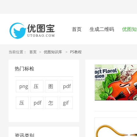
首页
生成二维码
优图知
当前位置：
首页
>
优图知识库
>
PS教程
热门标检
png
压
图
pdf
压
缩
片
压
压
pdf
怎
gif
缩
图
压
缩
缩
怎
么
压
工
片
缩
方
视
么
压
缩
具
4
技
法
资讯类别