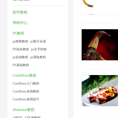
频
压
缩
2
1
术
1
大
缩
图
软件教程
1
小
1
片
帮助中心
1
1
PS教程
ps抠图教程
ps图片合成
PS鼠绘教程
ps文字特效
ps实例教程
ps调色教程
PS基础教程
CorelDraw教程
CorelDraw入门教程
CorelDraw实例教程
CorelDraw使用技巧
illustrator教程
AI技巧
AI实例教程