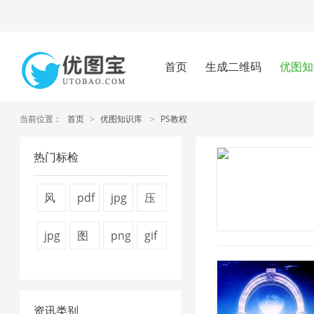
首页
生成二维码
优图知
当前位置：
首页
>
优图知识库
>
PS教程
热门标检
风
pdf
jpg
压
景
怎
压
缩
jpg
图
png
gif
图
么
缩
视
图
片
图
压
片
压
1
频
片
压
片
缩
1
缩
大
资讯类别