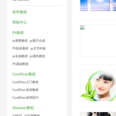
压
缩
压
2
1
小
缩
器
缩
软件教程
1
1
2
1
帮助中心
PS教程
ps抠图教程
ps图片合成
PS鼠绘教程
ps文字特效
ps实例教程
ps调色教程
PS基础教程
CorelDraw教程
CorelDraw入门教程
CorelDraw实例教程
CorelDraw使用技巧
illustrator教程
AI技巧
AI实例教程