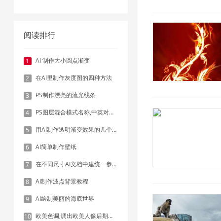
阅读排行
AI 制作大小圆点渐变
1
在AI里制作灰度图的四种方法
2
PS制作漂亮的流光线条
3
PS图层混合模式名称,中英对照表
4
用AI制作透明渐变效果的几个方法
5
AI简单制作壁纸
6
在不同尺寸AI文档中建统一参考线 - 方法1：对齐和分布
7
AI制作波点背景教程
8
AI绘制美丽的海底世界
9
欧美色调,调出欧美人像后期色调实例
10