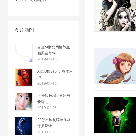
图片新闻
自控AI渐变网格节点
画黑金弯钩
2019-01-16
AI绘Q版超人：身体造
型
2019-01-16
ps美容教程之画出纤
长睫毛
2019-01-03
PS怎么绘制碎冰风格
海报设计
2019-01-03