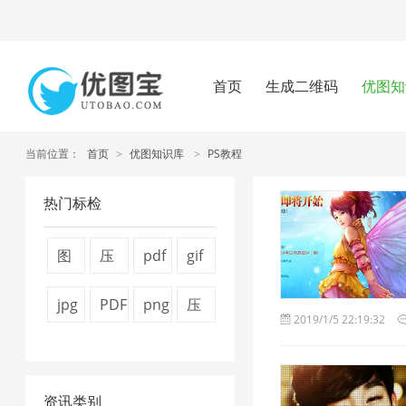
首页
生成二维码
优图知
当前位置：
首页
>
优图知识库
>
PS教程
热门标检
图
压
pdf
gif
片
缩
怎
压
jpg
PDF
png
压
2019/1/5 22:19:32
压
图
么
缩
图
文
图
缩
缩
片
压
2
片
件
片
视
7
4
缩
资讯类别