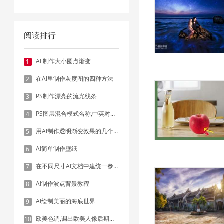
阅读排行
AI 制作大小圆点渐变
1
在AI里制作灰度图的四种方法
2
PS制作漂亮的流光线条
3
PS图层混合模式名称,中英对照表
4
用AI制作透明渐变效果的几个方法
5
AI简单制作壁纸
6
在不同尺寸AI文档中建统一参考线 - 方法1：对齐和分布
7
AI制作波点背景教程
8
AI绘制美丽的海底世界
9
欧美色调,调出欧美人像后期色调实例
10