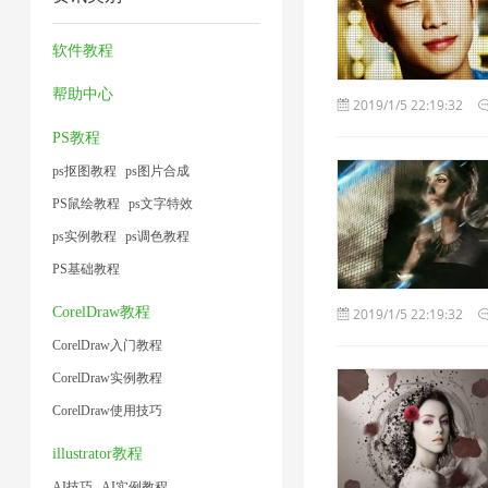
压
压
压
频
1
缩
缩
缩
大
软件教程
1
1
1
小
帮助中心
2019/1/5 22:19:32
1
PS教程
ps抠图教程
ps图片合成
PS鼠绘教程
ps文字特效
ps实例教程
ps调色教程
PS基础教程
CorelDraw教程
2019/1/5 22:19:32
CorelDraw入门教程
CorelDraw实例教程
CorelDraw使用技巧
illustrator教程
AI技巧
AI实例教程