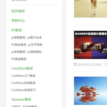
压
缩
器
缩
小
术
2
缩
1
1
7
软件教程
1
1
2
帮助中心
PS教程
ps抠图教程
ps图片合成
PS鼠绘教程
ps文字特效
ps实例教程
ps调色教程
PS基础教程
2019/1/5 22:19:03
CorelDraw教程
CorelDraw入门教程
CorelDraw实例教程
CorelDraw使用技巧
illustrator教程
AI技巧
AI实例教程