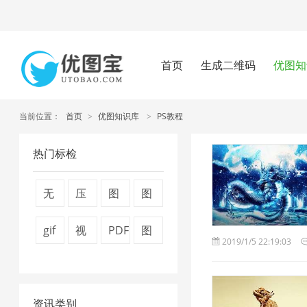
首页
生成二维码
优图知
当前位置：
首页
>
优图知识库
>
PS教程
热门标检
无
压
图
图
损
缩
片
片
gif
视
PDF
图
2019/1/5 22:19:03
压
视
压
压
图
频
转
片
缩
频
缩
缩
片
压
换
压
1
大
技
器
资讯类别