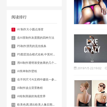
阅读排行
AI 制作大小圆点渐变
1
在AI里制作灰度图的四种方法
2
PS制作漂亮的流光线条
3
PS图层混合模式名称,中英对照表
4
用AI制作透明渐变效果的几个方法
5
2019/1/5 22:19:02
AI简单制作壁纸
6
在不同尺寸AI文档中建统一参考线 - 方法1：对齐和分布
7
AI制作波点背景教程
8
AI绘制美丽的海底世界
9
欧美色调,调出欧美人像后期色调实例
10