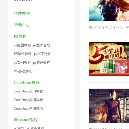
缩
1
缩
片
2
1
片
7
器
4
软件教程
1
2
帮助中心
2019/1/5 22:19:01
PS教程
ps抠图教程
ps图片合成
PS鼠绘教程
ps文字特效
ps实例教程
ps调色教程
PS基础教程
CorelDraw教程
CorelDraw入门教程
CorelDraw实例教程
CorelDraw使用技巧
illustrator教程
AI技巧
AI实例教程