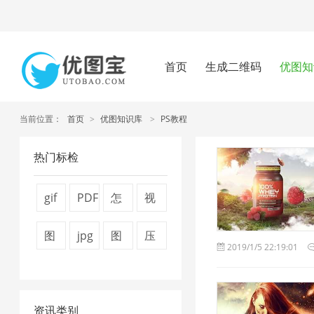
首页
生成二维码
优图知
当前位置：
首页
>
优图知识库
>
PS教程
热门标检
gif
PDF
怎
视
图
文
么
频
图
jpg
图
压
2019/1/5 22:19:01
片
件
压
压
片
压
片
缩
压
压
缩
缩
压
缩
压
图
缩
缩
图
1
资讯类别