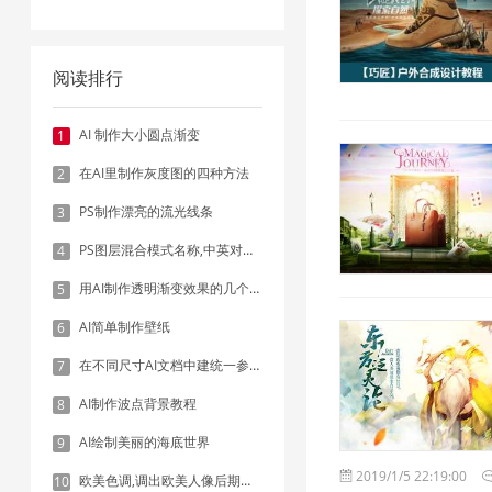
阅读排行
AI 制作大小圆点渐变
1
在AI里制作灰度图的四种方法
2
PS制作漂亮的流光线条
3
PS图层混合模式名称,中英对照表
4
用AI制作透明渐变效果的几个方法
5
AI简单制作壁纸
6
在不同尺寸AI文档中建统一参考线 - 方法1：对齐和分布
7
AI制作波点背景教程
8
AI绘制美丽的海底世界
9
2019/1/5 22:19:00
欧美色调,调出欧美人像后期色调实例
10