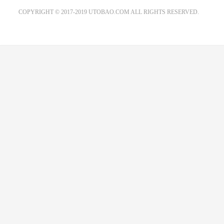
EMAIL：ADMIN@GS20.COM
COPYRIGHT © 2017-2019 UTOBAO.COM ALL RIGHTS RESERVED.