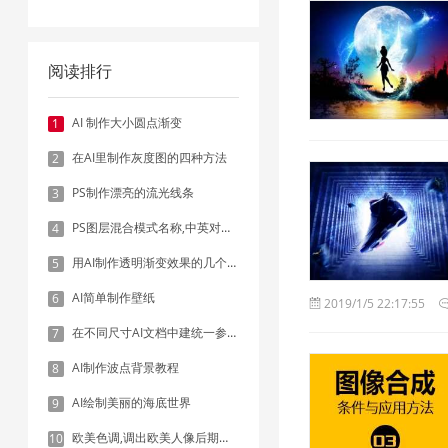
阅读排行
AI 制作大小圆点渐变
1
在AI里制作灰度图的四种方法
2
PS制作漂亮的流光线条
3
PS图层混合模式名称,中英对照表
4
用AI制作透明渐变效果的几个方法
5
AI简单制作壁纸
6
2019/1/5 22:17:55
在不同尺寸AI文档中建统一参考线 - 方法1：对齐和分布
7
AI制作波点背景教程
8
AI绘制美丽的海底世界
9
欧美色调,调出欧美人像后期色调实例
10