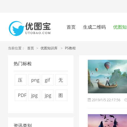
首页
生成二维码
优图知
当前位置：
首页
>
优图知识库
>
PS教程
热门标检
压
png
gif
无
缩
图
图
损
PDF
jpg
jpg
图
2019/1/5 22:17:56
视
片
片
压
转
压
图
片
频
压
压
缩
换
缩
片
压
大
缩
缩
1
资讯类别