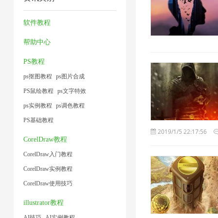
器
1
压
缩
小
1
2
1
缩
器
软件教程
1
1
2
帮助中心
PS教程
ps抠图教程
ps图片合成
PS鼠绘教程
ps文字特效
ps实例教程
ps调色教程
PS基础教程
2019/1/5 22:17:56
CorelDraw教程
CorelDraw入门教程
CorelDraw实例教程
CorelDraw使用技巧
illustrator教程
AI技巧
AI实例教程