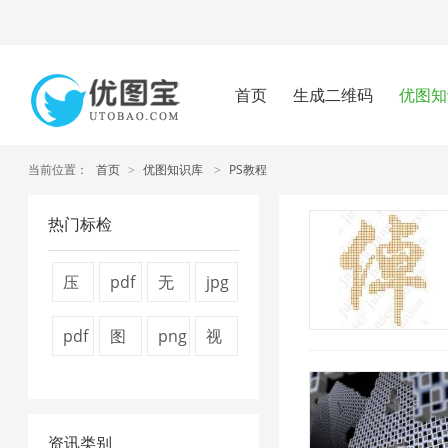
首页
生成二维码
优图知
当前位置：
首页
>
优图知识库
>
PS教程
热门标检
压
pdf
无
jpg
缩
怎
损
压
pdf
图
png
视
图
么
压
缩
压
片
压
频
片
压
缩
1
缩
压
缩
压
4
缩
1
资讯类别