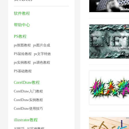
方
缩
工
缩
1
法
技
具
1
软件教程
1
术
1
帮助中心
1
PS教程
ps抠图教程
ps图片合成
PS鼠绘教程
ps文字特效
ps实例教程
ps调色教程
PS基础教程
CorelDraw教程
CorelDraw入门教程
CorelDraw实例教程
CorelDraw使用技巧
illustrator教程
AI技巧
AI实例教程