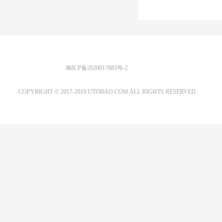
优图宝 版权所有
闽ICP备2020017883号-2
EMAIL：ADMIN@GS20.COM
COPYRIGHT © 2017-2019 UTOBAO.COM ALL RIGHTS RESERVED.