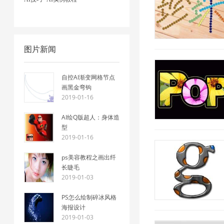
图片新闻
自控AI渐变网格节点
画黑金弯钩
2019-01-16
AI绘Q版超人：身体造
型
2019-01-16
ps美容教程之画出纤
长睫毛
2019-01-03
PS怎么绘制碎冰风格
海报设计
2019-01-03