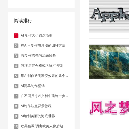
阅读排行
AI 制作大小圆点渐变
1
在AI里制作灰度图的四种方法
2
PS制作漂亮的流光线条
3
PS图层混合模式名称,中英对照表
4
用AI制作透明渐变效果的几个方法
5
AI简单制作壁纸
6
在不同尺寸AI文档中建统一参考线 - 方法1：对齐和分布
7
AI制作波点背景教程
8
AI绘制美丽的海底世界
9
欧美色调,调出欧美人像后期色调实例
10