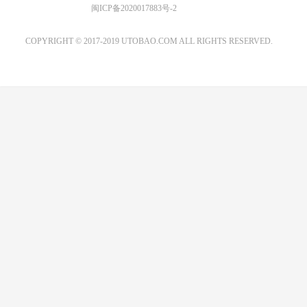
优图宝 版权所有
闽ICP备2020017883号-2
EMAIL：ADMIN@GS20.COM
COPYRIGHT © 2017-2019 UTOBAO.COM ALL RIGHTS RESERVED.