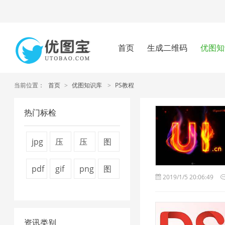
首页
生成二维码
优图知
当前位置：
首页
>
优图知识库
>
PS教程
热门标检
jpg
压
压
图
图
缩
缩
片
pdf
gif
png
图
2019/1/5 20:06:49
片
图
视
压
怎
图
图
片
压
片
频
缩
么
片
片
压
缩
4
大
器
资讯类别