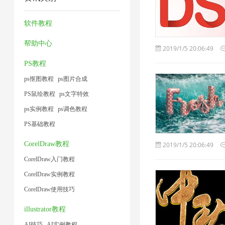
压
压
压
缩
1
小
2
缩
缩
缩
技
软件教程
1
1
2
1
术
帮助中心
2019/1/5 20:06:49
1
PS教程
ps抠图教程
ps图片合成
PS鼠绘教程
ps文字特效
ps实例教程
ps调色教程
PS基础教程
CorelDraw教程
2019/1/5 20:06:49
CorelDraw入门教程
CorelDraw实例教程
CorelDraw使用技巧
illustrator教程
AI技巧
AI实例教程