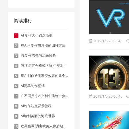
阅读排行
AI 制作大小圆点渐变
1
2019/1/5 20:06:46
在AI里制作灰度图的四种方法
2
PS制作漂亮的流光线条
3
PS图层混合模式名称,中英对照表
4
用AI制作透明渐变效果的几个方法
5
AI简单制作壁纸
6
在不同尺寸AI文档中建统一参考线 - 方法1：对齐和分布
7
2019/1/5 20:06:46
AI制作波点背景教程
8
AI绘制美丽的海底世界
9
欧美色调,调出欧美人像后期色调实例
10