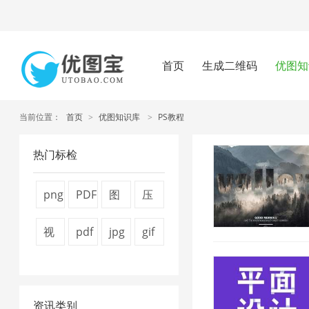
首页
生成二维码
优图知
当前位置：
首页
>
优图知识库
>
PS教程
热门标检
png
PDF
图
压
图
转
片
缩
视
pdf
jpg
gif
片
换
压
图
频
怎
图
图
压
器
缩
片
压
么
片
片
缩
1
器
4
资讯类别