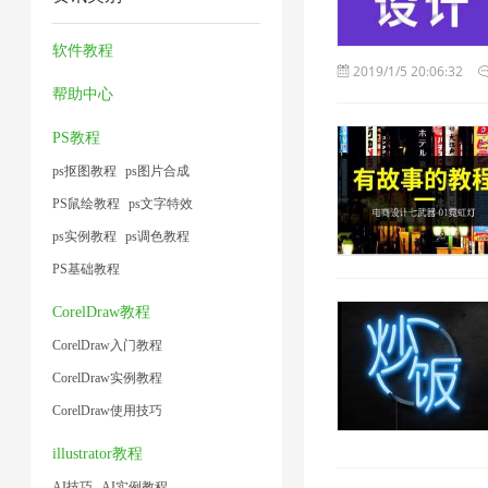
缩
压
压
压
1
2
1
缩
缩
缩
软件教程
2019/1/5 20:06:32
1
1
2
帮助中心
PS教程
ps抠图教程
ps图片合成
PS鼠绘教程
ps文字特效
ps实例教程
ps调色教程
PS基础教程
CorelDraw教程
CorelDraw入门教程
CorelDraw实例教程
CorelDraw使用技巧
illustrator教程
AI技巧
AI实例教程