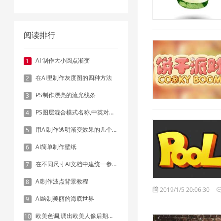
阅读排行
AI 制作大小圆点渐变
1
在AI里制作灰度图的四种方法
2
PS制作漂亮的流光线条
3
PS图层混合模式名称,中英对照表
4
用AI制作透明渐变效果的几个方法
5
AI简单制作壁纸
6
在不同尺寸AI文档中建统一参考线 - 方法1：对齐和分布
7
AI制作波点背景教程
8
2019/1/5 20:06:30
AI绘制美丽的海底世界
9
欧美色调,调出欧美人像后期色调实例
10