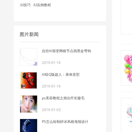
AI技巧
AI实例教程
图片新闻
自控AI渐变网格节点画黑金弯钩
2019-01-16
AI绘Q版超人：身体造型
2019-01-16
ps美容教程之画出纤长睫毛
2019-01-03
PS怎么绘制碎冰风格海报设计