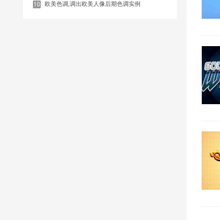
欧美色调,调出欧美人像后期色调实例
10