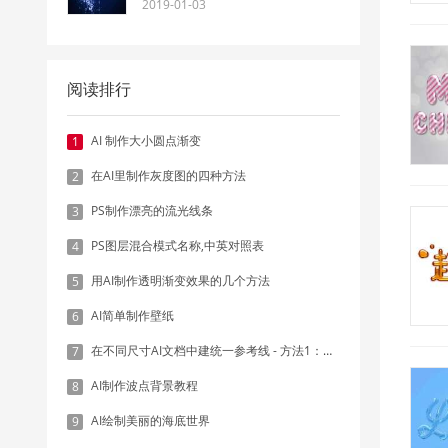
2019-01-03
阅读排行
AI 制作大小圆点渐变
1
在AI里制作灰度图的四种方法
2
PS制作漂亮的流光线条
3
PS图层混合模式名称,中英对照表
4
用AI制作透明渐变效果的几个方法
5
AI简单制作壁纸
6
在不同尺寸AI文档中建统一参考线 - 方法1：对齐和分布
7
AI制作波点背景教程
8
AI绘制美丽的海底世界
9