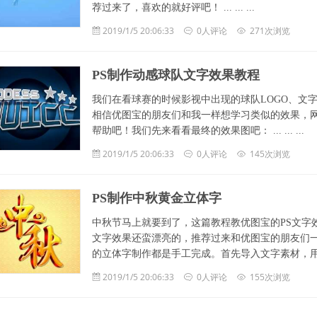
荐过来了，喜欢的就好评吧！ ... ... ...
2019/1/5 20:06:33
0人评论
271次浏览
PS制作动感球队文字效果教程
我们在看球赛的时候影视中出现的球队LOGO、文
相信优图宝的朋友们和我一样想学习类似的效果，
帮助吧！我们先来看看最终的效果图吧： ... ... ...
2019/1/5 20:06:33
0人评论
145次浏览
PS制作中秋黄金立体字
中秋节马上就要到了，这篇教程教优图宝的PS文字效
文字效果还蛮漂亮的，推荐过来和优图宝的朋友们
的立体字制作都是手工完成。首先导入文字素材，用一
2019/1/5 20:06:33
0人评论
155次浏览