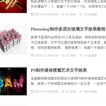
制及调整大小等做出文字的立体面，并用调色工具调
作步骤如下： 1、新建一个1000 * 750，分辨率为72
2019/1/5 20:06:36
0人评论
175次浏览
Photoshop制作多层次玻璃文字效果教程
效果字是用PS自带的3D工具完成的，制作的时候
字立体效果，文字可以通过复制增加多个立体层；最
视，得到想要的效果。 最终效果 1、创建一个新的1360 *
2019/1/5 20:06:36
0人评论
161次浏览
PS制作液体喷溅艺术文字效果
这篇教程教优图宝的朋友们使用PS制作液体喷溅艺
般，推荐一下和优图宝的朋友们一起分享、一起学习了。我们
2019/1/5 20:06:36
0人评论
189次浏览