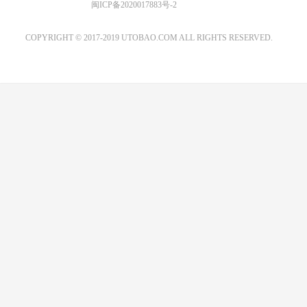
优图宝 版权所有
闽ICP备2020017883号-2
EMAIL：ADMIN@GS20.COM
COPYRIGHT © 2017-2019 UTOBAO.COM ALL RIGHTS RESERVED.