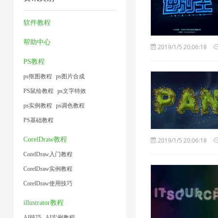
器
压
1
方
小
1
片
1
缩
法
软件教程
1
1
1
1
帮助中心
2019/1/5 20:06:18
PS教程
ps抠图教程
ps图片合成
PS鼠绘教程
ps文字特效
ps实例教程
ps调色教程
PS基础教程
CorelDraw教程
2019/1/5 20:06:18
CorelDraw入门教程
CorelDraw实例教程
CorelDraw使用技巧
illustrator教程
AI技巧
AI实例教程