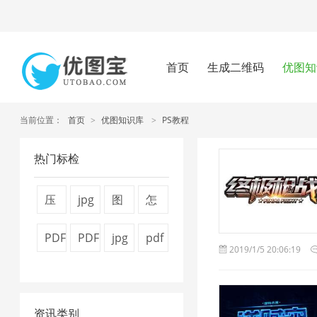
首页
生成二维码
优图知
当前位置：
首页
>
优图知识库
>
PS教程
热门标检
压
jpg
图
怎
缩
图
片
么
PDF
PDF
jpg
pdf
2019/1/5 20:06:19
视
片
压
压
转
文
压
压
频
压
缩
缩
换
件
缩
缩
大
缩
7
图
资讯类别