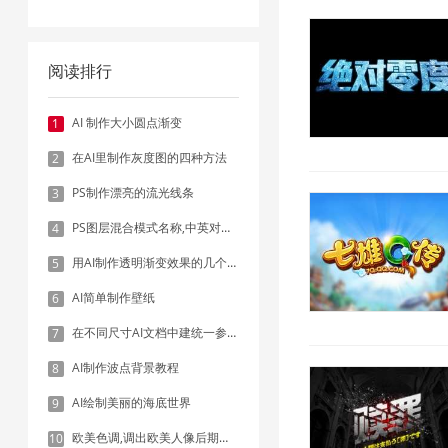
阅读排行
AI 制作大小圆点渐变
1
在AI里制作灰度图的四种方法
2
PS制作漂亮的流光线条
3
PS图层混合模式名称,中英对照表
4
用AI制作透明渐变效果的几个方法
5
AI简单制作壁纸
6
在不同尺寸AI文档中建统一参考线 - 方法1：对齐和分布
7
AI制作波点背景教程
8
AI绘制美丽的海底世界
9
欧美色调,调出欧美人像后期色调实例
10