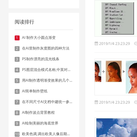
阅读排行
AI 制作大小圆点渐变
1
2019/1/4 23:23:29
在AI里制作灰度图的四种方法
2
PS制作漂亮的流光线条
3
PS图层混合模式名称,中英对照表
4
用AI制作透明渐变效果的几个方法
5
AI简单制作壁纸
6
在不同尺寸AI文档中建统一参考线 - 方法1：对齐和分布
7
2019/1/4 23:23:29
AI制作波点背景教程
8
AI绘制美丽的海底世界
9
欧美色调,调出欧美人像后期色调实例
10