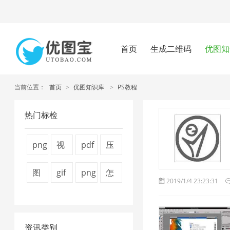
首页
生成二维码
优图知
当前位置：
首页
>
优图知识库
>
PS教程
热门标检
png
视
pdf
压
压
频
怎
缩
图
gif
png
怎
2019/1/4 23:23:31
缩
压
么
图
片
图
图
么
工
缩
压
片
压
片
片
压
具
1
缩
4
资讯类别