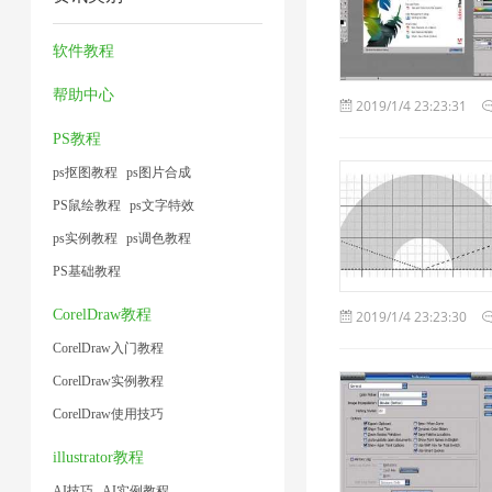
缩
压
压
缩
1
1
技
缩
缩
图
软件教程
术
2
1
片
帮助中心
2019/1/4 23:23:31
1
1
PS教程
ps抠图教程
ps图片合成
PS鼠绘教程
ps文字特效
ps实例教程
ps调色教程
PS基础教程
CorelDraw教程
2019/1/4 23:23:30
CorelDraw入门教程
CorelDraw实例教程
CorelDraw使用技巧
illustrator教程
AI技巧
AI实例教程