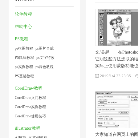
压
缩
片
缩
1
1
1
缩
图
1
1
软件教程
1
片
帮助中心
1
PS教程
ps抠图教程
ps图片合成
文/吴起 在Phot
PS鼠绘教程
ps文字特效
证明这些方法选取的
实际上使用蒙版功能也 . 
ps实例教程
ps调色教程
2019/1/4 23:23:35
PS基础教程
CorelDraw教程
CorelDraw入门教程
CorelDraw实例教程
CorelDraw使用技巧
illustrator教程
大家知道在网页上的
AI技巧
AI实例教程