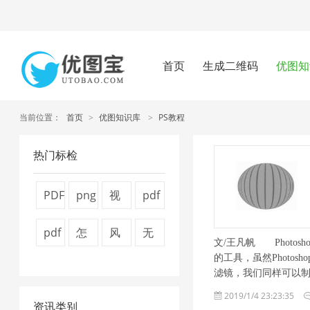
首页
生成二维码
优图知
当前位置：
首页
>
优图知识库
>
PS教程
热门标检
PDF
png
视
pdf
文
压
频
压
pdf
怎
风
无
文/王凡帆 Photos
件
缩
压
缩
怎
么
景
损
的工具，虽然Photo
压
工
缩
方
滤镜，我们同样可以制 .
么
压
图
压
2019/1/4 23:23:35
缩
具
1
法
资讯类别