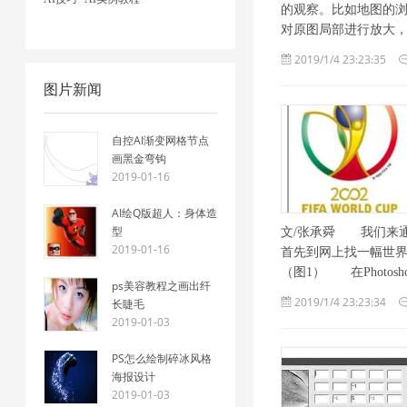
的观察。比如地图的
对原图局部进行放大，对 .
2019/1/4 23:23:35
图片新闻
自控AI渐变网格节点
画黑金弯钩
2019-01-16
AI绘Q版超人：身体造
型
文/张承舜 我们来通过
2019-01-16
首先到网上找一幅世界
（图1） 在Photoshop
ps美容教程之画出纤
2019/1/4 23:23:34
长睫毛
2019-01-03
PS怎么绘制碎冰风格
海报设计
2019-01-03