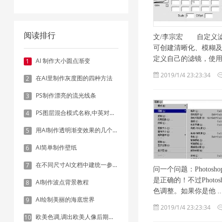
阅读排行
文/李宗宏 自定义
可创建清晰化、模糊
定义自己的滤镜，使用 .. 
AI 制作大小圆点渐变
1
2019/1/4 23:23:34
在AI里制作灰度图的四种方法
2
PS制作漂亮的流光线条
3
PS图层混合模式名称,中英对照表
4
用AI制作透明渐变效果的几个方法
5
AI简单制作壁纸
6
在不同尺寸AI文档中建统一参考线 - 方法1：对齐和分布
7
问一个问题：Photo
是正确的！不过Phot
AI制作波点背景教程
8
色调整。如果你是他 ..
AI绘制美丽的海底世界
9
2019/1/4 23:23:34
欧美色调,调出欧美人像后期色调实例
10