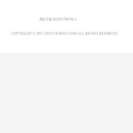
优图宝 版权所有
闽ICP备2020017883号-2
EMAIL：ADMIN@GS20.COM
COPYRIGHT © 2017-2019 UTOBAO.COM ALL RIGHTS RESERVED.