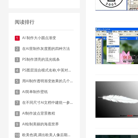
阅读排行
AI 制作大小圆点渐变
1
在AI里制作灰度图的四种方法
2
PS制作漂亮的流光线条
3
PS图层混合模式名称,中英对照表
4
用AI制作透明渐变效果的几个方法
5
AI简单制作壁纸
6
在不同尺寸AI文档中建统一参考线 - 方法1：对齐和分布
7
AI制作波点背景教程
8
AI绘制美丽的海底世界
9
欧美色调,调出欧美人像后期色调实例
10