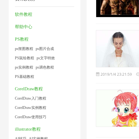
1
2
方
频
2
2
法
大
软件教程
1
小
帮助中心
1
PS教程
ps抠图教程
ps图片合成
PS鼠绘教程
ps文字特效
ps实例教程
ps调色教程
2019/1/4 23:21:59
PS基础教程
CorelDraw教程
CorelDraw入门教程
CorelDraw实例教程
CorelDraw使用技巧
illustrator教程
AI技巧
AI实例教程