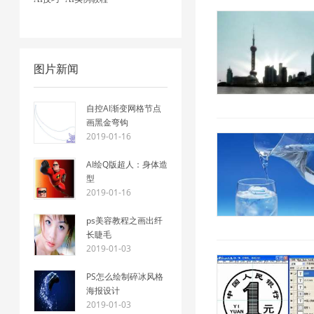
图片新闻
自控AI渐变网格节点
画黑金弯钩
2019-01-16
AI绘Q版超人：身体造
型
2019-01-16
ps美容教程之画出纤
长睫毛
2019-01-03
PS怎么绘制碎冰风格
海报设计
2019-01-03