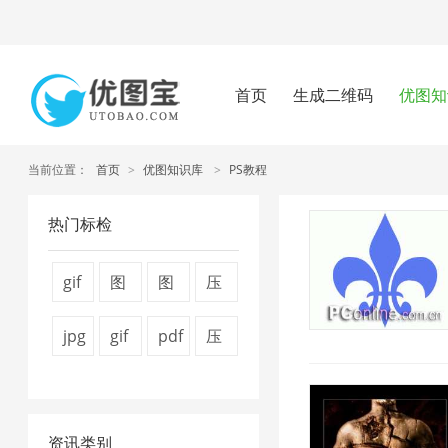
首页
生成二维码
优图知
当前位置：
首页
>
优图知识库
>
PS教程
热门标检
gif
图
图
压
图
片
片
缩
jpg
gif
pdf
压
片
压
压
图
压
压
压
缩
压
缩
缩
片
缩
缩
缩
视
缩
7
器
4
资讯类别