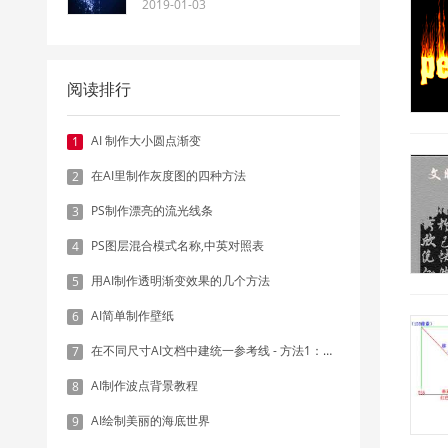
2019-01-03
阅读排行
AI 制作大小圆点渐变
1
在AI里制作灰度图的四种方法
2
PS制作漂亮的流光线条
3
PS图层混合模式名称,中英对照表
4
用AI制作透明渐变效果的几个方法
5
AI简单制作壁纸
6
在不同尺寸AI文档中建统一参考线 - 方法1：对齐和分布
7
AI制作波点背景教程
8
AI绘制美丽的海底世界
9