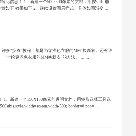
息！ 1、新建一个500x500像素的文档，用按shift 椭
下 效果如下 2、继续设置图层样式，具体如图渐变 ...
此信息 许多“换衣”教程上都是为穿浅色衣服的MM“换新衣。还有许
“给穿深色衣服的MM换新衣”的方法。 ... ...
1、新建一个150X150像素的透明文档，用矩形选择工具选
le.width=screen.width-500; border=0 pop= ...