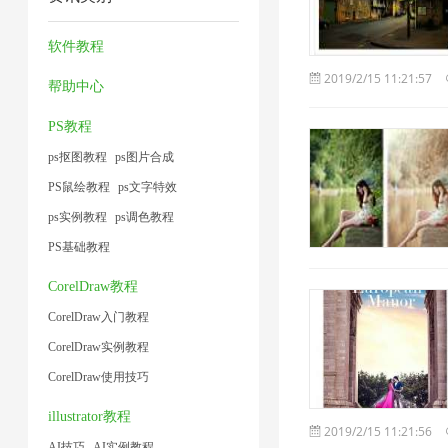
工
压
缩
器
1
2
具
缩
图
1
软件教程
1
2
片
2019/2/15 11:21:57
帮助中心
1
PS教程
ps抠图教程
ps图片合成
PS鼠绘教程
ps文字特效
ps实例教程
ps调色教程
PS基础教程
CorelDraw教程
CorelDraw入门教程
CorelDraw实例教程
CorelDraw使用技巧
illustrator教程
2019/2/15 11:21:56
AI技巧
AI实例教程