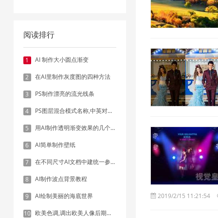
阅读排行
AI 制作大小圆点渐变
1
在AI里制作灰度图的四种方法
2
PS制作漂亮的流光线条
3
PS图层混合模式名称,中英对照表
4
用AI制作透明渐变效果的几个方法
5
AI简单制作壁纸
6
在不同尺寸AI文档中建统一参考线 - 方法1：对齐和分布
7
AI制作波点背景教程
8
AI绘制美丽的海底世界
2019/2/15 11:21:54
9
欧美色调,调出欧美人像后期色调实例
10