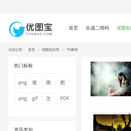
首页
生成二维码
优图知
当前位置：
首页
>
优图知识库
>
PS教程
热门标检
png
视
图
图
图
频
片
片
png
gif
怎
PDF
片
压
压
压
压
图
么
转
压
缩
缩
缩
缩
片
压
换
缩
1
7
器
资讯类别