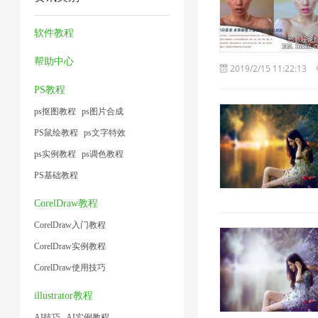
片
缩
压
压
2
1
1
1
图
缩
缩
软件教程
片
1
1
帮助中心
2019/2/15 11:22:13
1
PS教程
ps抠图教程
ps图片合成
PS鼠绘教程
ps文字特效
ps实例教程
ps调色教程
PS基础教程
CorelDraw教程
CorelDraw入门教程
CorelDraw实例教程
CorelDraw使用技巧
illustrator教程
AI技巧
AI实例教程