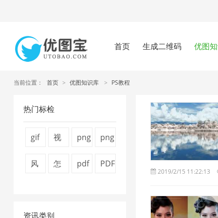
首页
生成二维码
优图知
当前位置：
首页
>
优图知识库
>
PS教程
热门标检
gif
视
png
png
图
频
图
压
风
怎
pdf
PDF
2019/2/15 11:22:13
片
压
片
缩
景
么
怎
文
压
缩
压
工
图
压
么
件
缩
1
缩
具
资讯类别