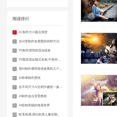
阅读排行
AI 制作大小圆点渐变
1
在AI里制作灰度图的四种方法
2
PS制作漂亮的流光线条
3
PS图层混合模式名称,中英对照表
4
用AI制作透明渐变效果的几个方法
5
AI简单制作壁纸
6
在不同尺寸AI文档中建统一参考线 - 方法1：对齐和分布
7
AI制作波点背景教程
8
AI绘制美丽的海底世界
9
欧美色调,调出欧美人像后期色调实例
10