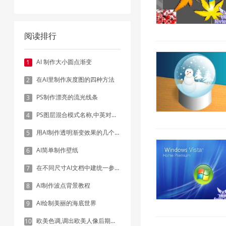
阅读排行
AI 制作大小圆点渐变
1
在AI里制作灰度图的四种方法
2
PS制作漂亮的流光线条
3
PS图层混合模式名称,中英对照表
4
用AI制作透明渐变效果的几个方法
5
AI简单制作壁纸
6
在不同尺寸AI文档中建统一参考线 - 方法1：对齐和分布
7
AI制作波点背景教程
8
AI绘制美丽的海底世界
9
欧美色调,调出欧美人像后期色调实例
10