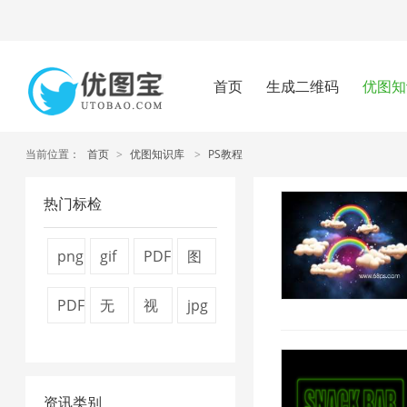
首页
生成二维码
优图知
当前位置：
首页
>
优图知识库
>
PS教程
热门标检
png
gif
PDF
图
压
压
转
片
PDF
无
视
jpg
缩
缩
换
压
文
损
频
图
工
2
器
缩
件
压
压
片
具
1
7
资讯类别