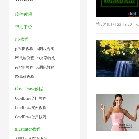
压
缩
缩
压
1
缩
1
1
缩
软件教程
1
1
2019/1/4 23:18:29
帮助中心
PS教程
ps抠图教程
ps图片合成
PS鼠绘教程
ps文字特效
ps实例教程
ps调色教程
PS基础教程
CorelDraw教程
CorelDraw入门教程
CorelDraw实例教程
CorelDraw使用技巧
illustrator教程
AI技巧
AI实例教程