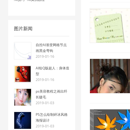
图片新闻
自控AI渐变网格节点
画黑金弯钩
2019-01-16
AI绘Q版超人：身体造
型
2019-01-16
ps美容教程之画出纤
长睫毛
2019-01-03
PS怎么绘制碎冰风格
海报设计
2019-01-03