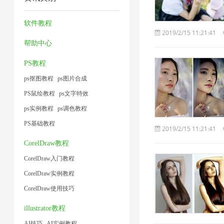
压
压
压
工
1
2
缩
缩
缩
具
软件教程
2019/2/15 11:21:41
1
1
1
1
帮助中心
PS教程
ps抠图教程
ps图片合成
PS鼠绘教程
ps文字特效
ps实例教程
ps调色教程
PS基础教程
2019/2/15 11:21:41
CorelDraw教程
CorelDraw入门教程
CorelDraw实例教程
CorelDraw使用技巧
illustrator教程
AI技巧
AI实例教程