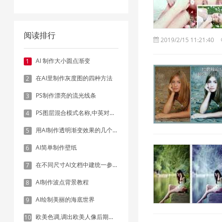
阅读排行
2019/2/15 11:21:40
AI 制作大小圆点渐变
1
在AI里制作灰度图的四种方法
2
PS制作漂亮的流光线条
3
PS图层混合模式名称,中英对照表
4
用AI制作透明渐变效果的几个方法
5
AI简单制作壁纸
6
在不同尺寸AI文档中建统一参考线 - 方法1：对齐和分布
7
AI制作波点背景教程
8
AI绘制美丽的海底世界
9
欧美色调,调出欧美人像后期色调实例
10