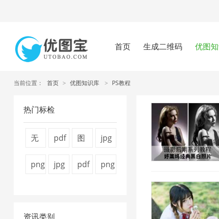
首页
生成二维码
优图知
当前位置：
首页
>
优图知识库
>
PS教程
热门标检
无
pdf
图
jpg
损
压
片
压
png
jpg
pdf
png
压
缩
压
缩
图
图
怎
压
缩
方
缩
1
片
片
么
缩
1
法
器
资讯类别