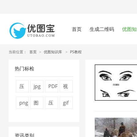
首页
生成二维码
优图知
当前位置：
首页
>
优图知识库
>
PS教程
热门标检
压
jpg
PDF
视
缩
图
文
频
png
图
压
gif
图
片
件
压
压
片
缩
压
片
压
压
缩
缩
压
视
缩
4
缩
缩
1
资讯类别