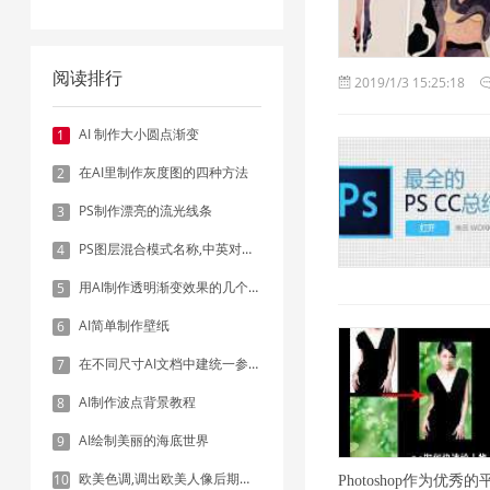
阅读排行
2019/1/3 15:25:18
AI 制作大小圆点渐变
1
在AI里制作灰度图的四种方法
2
PS制作漂亮的流光线条
3
PS图层混合模式名称,中英对照表
4
用AI制作透明渐变效果的几个方法
5
AI简单制作壁纸
6
在不同尺寸AI文档中建统一参考线 - 方法1：对齐和分布
7
AI制作波点背景教程
8
AI绘制美丽的海底世界
9
欧美色调,调出欧美人像后期色调实例
10
Photoshop作为