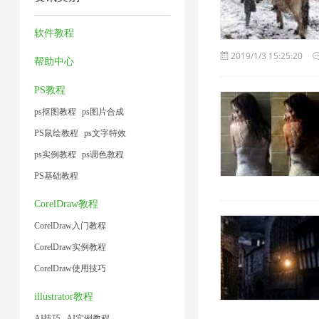
工
缩
频
2
1
1
具
器
大
软件教程
1
2
小
2019/1/3 15:25:20
帮助中心
1
PS教程
ps抠图教程
ps图片合成
PS鼠绘教程
ps文字特效
ps实例教程
ps调色教程
PS基础教程
CorelDraw教程
CorelDraw入门教程
CorelDraw实例教程
CorelDraw使用技巧
illustrator教程
AI技巧
AI实例教程