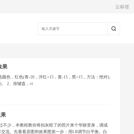
云标签
效果
，红色(青-20，洋红+15，黄-15，黑+15，方法：绝对);
)。 2、按键盘，ct
效果
出过不少，本教程教你将拍灰暗了的照片来个华丽变身，调成
交流。先看看原图和效果图第一步：用LR调节白平衡。白