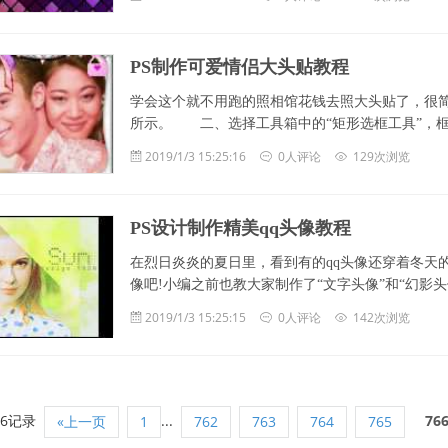
PS制作可爱情侣大头贴教程
学会这个就不用跑的照相馆花钱去照大头贴了，很简
所示。 二、选择工具箱中的“矩形选框工具”，
2019/1/3 15:25:16
0人评论
129次浏览
PS设计制作精美qq头像教程
在烈日炎炎的夏日里，看到有的qq头像还穿着冬天
像吧!小编之前也教大家制作了“文字头像”和“幻影
2019/1/3 15:25:15
0人评论
142次浏览
96记录
...
76
«上一页
1
762
763
764
765