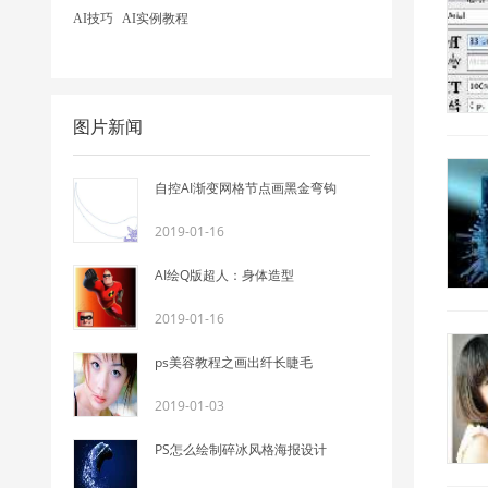
AI技巧
AI实例教程
图片新闻
自控AI渐变网格节点画黑金弯钩
2019-01-16
AI绘Q版超人：身体造型
2019-01-16
ps美容教程之画出纤长睫毛
2019-01-03
PS怎么绘制碎冰风格海报设计