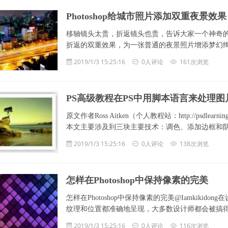
Photoshop给城市照片添加双重夜景效果
移轴镜头太贵，折返镜头也贵，告诉大家一个神奇的滤镜A
折返的双重效果，为一张普通的夜景照片增添梦幻绚丽的
2019/1/3 15:25:16
0人评论
161次浏览
PS高级教程在PS中用脚本语言来处理图
原文作者Ross Aitken（个人教程站：http://ps
本文主要涉及到三块主要技术：调色、添加边框和
2019/1/3 15:25:16
0人评论
138次浏览
怎样在Photoshop中保持像素的完美
怎样在Photoshop中保持像素的完美@Iamkik
纹理和位置都准确地呈现，大多数设计师都会被搞
2019/1/3 15:25:16
0人评论
116次浏览