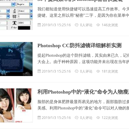
我们都知道使用快捷键可以迅速提高工作效率。今天我在
捷键。这里之所以用“秘密”二字，是因为你在菜单
2019/1/3 15:25:16
0人评论
146次浏览
Photoshop CC防抖滤镜详细解析实测
提起Photoshop的这个防抖滤镜，其实由来已久，记得
大会上。由于种种原因，这项功能并未出现在当年的Phot
2019/1/3 15:25:16
0人评论
181次浏览
利用Photoshop中的“液化”命令为人物
脸部的是身体肥胖最显而易见的地方，面部脂肪过
美感。利用Photoshop中的“液化”命令可以对
2019/1/3 15:25:16
0人评论
122次浏览