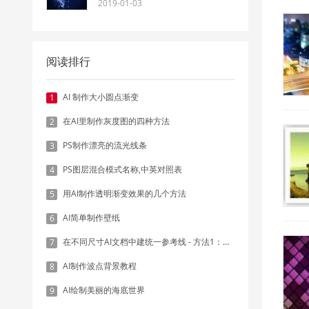
2019-01-03
阅读排行
AI 制作大小圆点渐变
1
在AI里制作灰度图的四种方法
2
PS制作漂亮的流光线条
3
PS图层混合模式名称,中英对照表
4
用AI制作透明渐变效果的几个方法
5
AI简单制作壁纸
6
在不同尺寸AI文档中建统一参考线 - 方法1：对齐和分布
7
AI制作波点背景教程
8
AI绘制美丽的海底世界
9