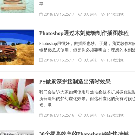
平
2019/1/3 15:25:17
0人评论
144次浏览
Photoshop通过木刻滤镜制作插图教程
Photoshop用得好，做插图也妙。于是，我要
镜是傻瓜式使用，但是你必须要明白：理想的木刻
2019/1/3 15:25:17
0人评论
151次浏览
PS做景深拼接制造出清晰效果
我们会告诉大家如何使用对焦堆叠技术扩展微距摄
所营造出的梦幻虚化效果。但这种虚化的美有时候
候。尽
2019/1/3 15:25:16
0人评论
128次浏览
30个提高效率的Photoshop秘密快捷键