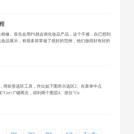
过程
精修。首先会用PS就会画化妆品产品，这个不难，自已想到
化妆品展示，有很多前辈做了很好的范例，他们做得好有好的
，用矩形选区工具，作出如下图所示选区2、在菜单中点
trl+J”键两次，得到两个图层4、按住“Ctr
5
...
786
787
788
825
下一页»