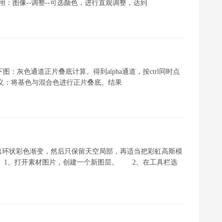
：图像--调整--可选颜色，进行直观调整，达到
：灰色通道正片叠底计算。得到alpha通道，按ctrl同时点
的定义：将基色与混合色进行正片叠底。结果
出环状彩色渐变，然后只保留天空局部，再适当把彩虹高斯模
、打开素材图片，创建一个新图层。 2、在工具栏选