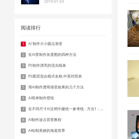
2019-01-03
阅读排行
AI 制作大小圆点渐变
1
在AI里制作灰度图的四种方法
2
PS制作漂亮的流光线条
3
PS图层混合模式名称,中英对照表
4
用AI制作透明渐变效果的几个方法
5
AI简单制作壁纸
6
在不同尺寸AI文档中建统一参考线 - 方法1：对齐和分布
7
AI制作波点背景教程
8
AI绘制美丽的海底世界
9