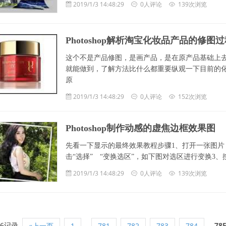
2019/1/3 14:48:29
0人评论
139次浏览
Photoshop解析淘宝化妆品产品的修图
这个不是产品修图，是画产品，是在原产品基础上去
就能做到，了解方法比什么都重要纵观一下目前的
原
2019/1/3 14:48:29
0人评论
152次浏览
Photoshop制作动感的虚焦边框效果图
先看一下显示的最终效果教程步骤1、打开一张图片
击“选择” “变换选区”，如下图对选区进行变换3、按“C
2019/1/3 14:48:29
0人评论
139次浏览
96记录
...
78
«上一页
1
781
782
783
784