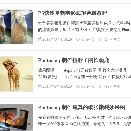
PS快速复制电影海报色调教程
每每看到摄影师们帮照片重新调整的色调，总希望有一天自己
的滤镜效果，却又不知从何下手?其实只要使用Photos
2019/1/3 14:48:29
0人评论
127次浏览
Photoshop制作扭脖子的长颈鹿
效果图呢 step1：打开背景图 看着这大沙漠没
有我(偷笑) 我们只需要一部分就行了 快捷键C 裁
2019/1/3 14:48:29
0人评论
138次浏览
Photoshop制作逼真的纸张撕裂效果图
先看看效果图制作步骤1、Ctrl+N新建一个1100×8
建一层300像素高的色块填充，颜色为#c5c5c5，