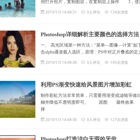
用打开照片，复制图层，在复制层上操作 3，使用
2019/1/3 14:48:31
0人评论
134次浏览
Photoshop详细解析主要颜色的选择方法
一、 高光区域第一种方法：“菜单—图像—计算”如下图
击alpha通道载入选区，原理：PS中对正片叠底
2019/1/3 14:48:30
0人评论
145次浏览
利用PS渐变快速给风景图片增加彩虹
制作彩虹方法非常简单，只需要用渐变或滤镜等做
糊并降低不透明度即可。 原图 最终效果 1
择
2019/1/3 14:48:30
0人评论
127次浏览
Photoshop打造洁白无瑕的牙齿