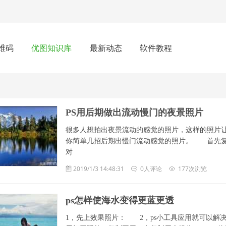
维码
优图知识库
最新动态
软件教程
PS用后期做出流动慢门的夜景照片
很多人想拍出夜景流动的感觉的照片，这样的照片让
你简单几招后期出慢门流动感觉的照片。 首先
对
2019/1/3 14:48:31
0人评论
177次浏览
ps怎样使海水变得更蓝更透
1，先上效果照片： 2，ps小工具应用就可以解决