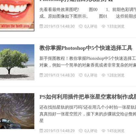
先看看最终效果图吧! 图00 1、前期色彩调
成。原始图像如下图所示。 图01 这些前期步
2019/1/3 14:48:30
0人评论
133次浏览
教你掌握Photoshop中5个快速选择工具
新手抠图教程！教你掌握Photoshop中5个快速
对象，例如一个简单的对象香蕉或者非常复杂的对
2019/1/3 14:48:30
0人评论
128次浏览
PS如何利用插件把单张星空素材制作成
还在找拍星轨的技巧吗?还在用几个小时拍一张星轨
真真拍好一张星空照片，接下来的步骤就交给@詹
星
2019/1/3 14:48:29
0人评论
145次浏览