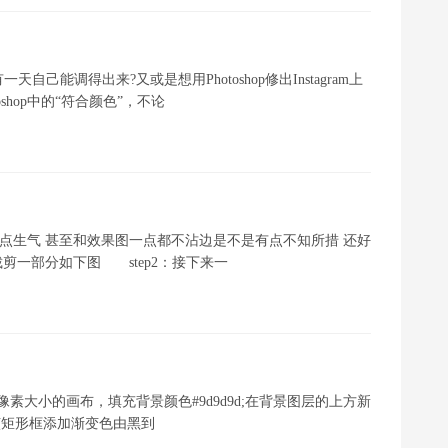
能调得出来?又或是想用Photoshop修出Instagram上
hop中的“符合颜色”，不论
一点生气 甚至和效果图一点都不沾边是不是有点不知所措 还好
剪一部分如下图 step2：接下来一
00像素大小的画布，填充背景颜色#9d9d9d;在背景图层的上方新
为该矩形框添加渐变色由黑到