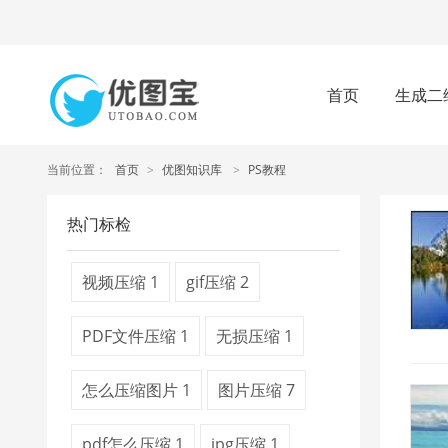
首页
生成二
当前位置：
首页
>
优图知识库
>
PS教程
热门标检
视频压缩
1
gif压缩
2
PDF文件压缩
1
无损压缩
1
怎么压缩图片
1
图片压缩
7
pdf怎么压缩
1
jpg压缩
1