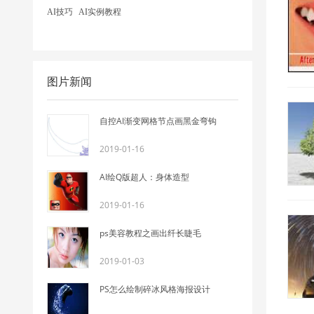
AI技巧
AI实例教程
图片新闻
自控AI渐变网格节点画黑金弯钩
2019-01-16
AI绘Q版超人：身体造型
2019-01-16
ps美容教程之画出纤长睫毛
2019-01-03
PS怎么绘制碎冰风格海报设计