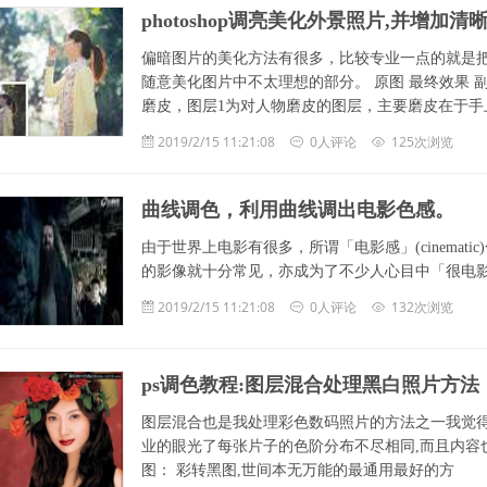
photoshop调亮美化外景照片,并增加清
偏暗图片的美化方法有很多，比较专业一点的就是
随意美化图片中不太理想的部分。 原图 最终效果 
磨皮，图层1为对人物磨皮的图层，主要磨皮在于手
2019/2/15 11:21:08
0人评论
125次浏览
曲线调色，利用曲线调出电影色感。
由于世界上电影有很多，所谓「电影感」(cinema
的影像就十分常见，亦成为了不少人心目中「很电
2019/2/15 11:21:08
0人评论
132次浏览
ps调色教程:图层混合处理黑白照片方法
图层混合也是我处理彩色数码照片的方法之一我觉得怎样
业的眼光了每张片子的色阶分布不尽相同,而且内容
图： 彩转黑图,世间本无万能的最通用最好的方