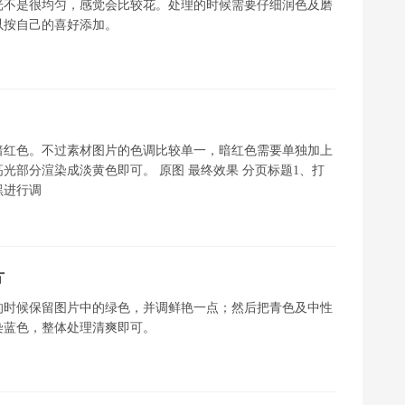
光不是很均匀，感觉会比较花。处理的时候需要仔细润色及磨
以按自己的喜好添加。
暗红色。不过素材图片的色调比较单一，暗红色需要单独加上
光部分渲染成淡黄色即可。 原图 最终效果 分页标题1、打
黑进行调
片
的时候保留图片中的绿色，并调鲜艳一点；然后把青色及中性
染蓝色，整体处理清爽即可。