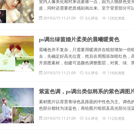
室内人像美化相对来说要难一点，因为人物肤色受
皮，同时还需要把质感刻画出来。至于背景部分可
2019/2/15 11:21:09
0人评论
128次浏览
ps调出绿茵婚片柔美的晨曦暖黄色
晨曦色并不复杂，只需要用暖调并在暗部增加一些
去，先确定好高光位置，然后在周围添加暗红色，高
开原图素材，创建可选颜色调整图层，对黄、绿、
2019/2/15 11:21:09
0人评论
116次浏览
紫蓝色调，ps调出类似韩系的紫色调图
素材图片以背景青绿色及路面的中性色为主。调色
色部分都转为淡蓝色；再给图片暗部及高光部分渲
2019/2/15 11:21:09
0人评论
112次浏览