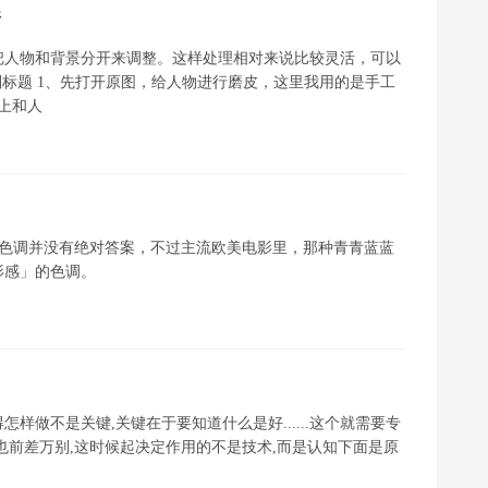
晰
把人物和背景分开来调整。这样处理相对来说比较灵活，可以
副标题 1、先打开原图，给人物进行磨皮，这里我用的是手工
上和人
tic)色调并没有绝对答案，不过主流欧美电影里，那种青青蓝蓝
影感」的色调。
做不是关键,关键在于要知道什么是好......这个就需要专
也前差万别,这时候起决定作用的不是技术,而是认知下面是原