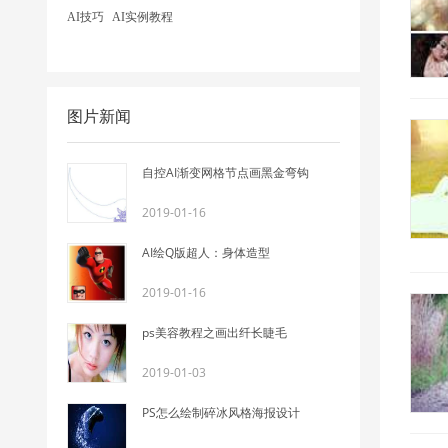
AI技巧
AI实例教程
图片新闻
自控AI渐变网格节点画黑金弯钩
2019-01-16
AI绘Q版超人：身体造型
2019-01-16
ps美容教程之画出纤长睫毛
2019-01-03
PS怎么绘制碎冰风格海报设计