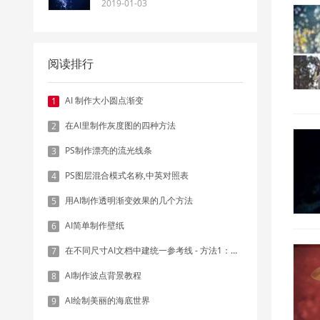
2019-01-03
阅读排行
AI 制作大小圆点渐变
1
在AI里制作灰度图的四种方法
2
PS制作漂亮的流光线条
3
PS图层混合模式名称,中英对照表
4
用AI制作透明渐变效果的几个方法
5
AI简单制作壁纸
6
在不同尺寸AI文档中建统一参考线 - 方法1：对齐和分布
7
AI制作波点背景教程
8
AI绘制美丽的海底世界
9