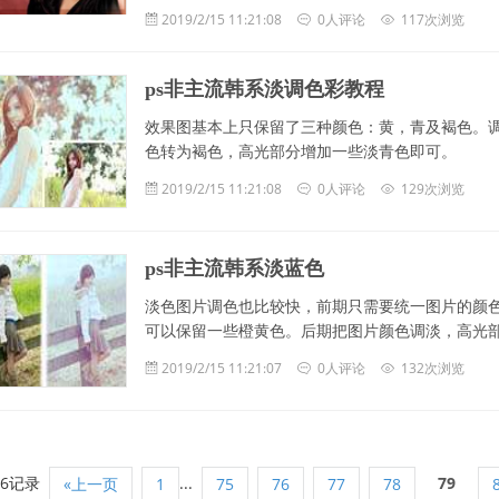
2019/2/15 11:21:08
0人评论
117次浏览
ps非主流韩系淡调色彩教程
效果图基本上只保留了三种颜色：黄，青及褐色。
色转为褐色，高光部分增加一些淡青色即可。
2019/2/15 11:21:08
0人评论
129次浏览
ps非主流韩系淡蓝色
淡色图片调色也比较快，前期只需要统一图片的颜
可以保留一些橙黄色。后期把图片颜色调淡，高光
2019/2/15 11:21:07
0人评论
132次浏览
96记录
...
79
«上一页
1
75
76
77
78