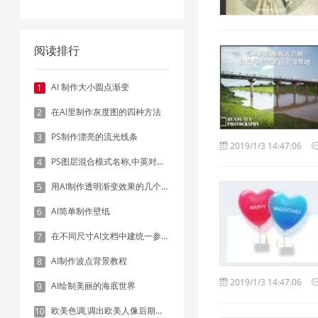
阅读排行
AI 制作大小圆点渐变
1
在AI里制作灰度图的四种方法
2
PS制作漂亮的流光线条
3
2019/1/3 14:47:06
PS图层混合模式名称,中英对照表
4
用AI制作透明渐变效果的几个方法
5
AI简单制作壁纸
6
在不同尺寸AI文档中建统一参考线 - 方法1：对齐和分布
7
AI制作波点背景教程
8
2019/1/3 14:47:06
AI绘制美丽的海底世界
9
欧美色调,调出欧美人像后期色调实例
10