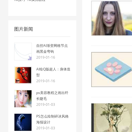
图片新闻
自控AI渐变网格节点
画黑金弯钩
2019-01-16
AI绘Q版超人：身体造
型
2019-01-16
ps美容教程之画出纤
长睫毛
2019-01-03
PS怎么绘制碎冰风格
海报设计
2019-01-03