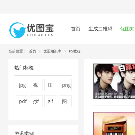
首页
生成二维码
优图知
当前位置：
首页
>
优图知识库
>
PS教程
热门标检
jpg
视
压
png
图
频
缩
压
pdf
gif
gif
图
片
压
图
缩
怎
压
图
片
压
缩
片
工
么
缩
片
压
缩
1
4
具
资讯类别