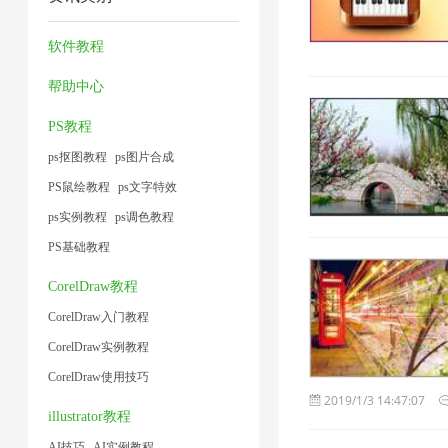
压
2
压
缩
1
1
缩
缩
技
软件教程
1
2
术
帮助中心
1
PS教程
ps抠图教程
ps图片合成
PS鼠绘教程
ps文字特效
ps实例教程
ps调色教程
PS基础教程
CorelDraw教程
CorelDraw入门教程
CorelDraw实例教程
CorelDraw使用技巧
2019/1/3 14:47:07
illustrator教程
AI技巧
AI实例教程