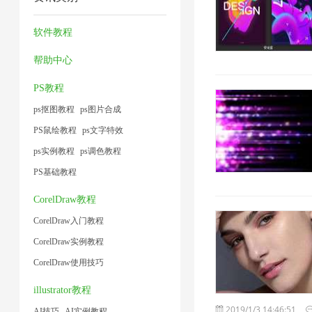
缩
压
方
缩
1
1
小
图
缩
法
1
软件教程
1
片
2
1
帮助中心
1
PS教程
ps抠图教程
ps图片合成
PS鼠绘教程
ps文字特效
ps实例教程
ps调色教程
PS基础教程
CorelDraw教程
CorelDraw入门教程
CorelDraw实例教程
CorelDraw使用技巧
illustrator教程
2019/1/3 14:46:51
AI技巧
AI实例教程