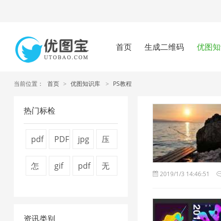
首页
生成二维码
优图知
当前位置：
首页
>
优图知识库
>
PS教程
热门标检
pdf
PDF
jpg
压
怎
转
图
缩
怎
gif
pdf
无
2019/1/3 14:46:51
么
换
片
视
么
图
压
损
压
器
压
频
压
片
缩
压
缩
1
缩
大
资讯类别