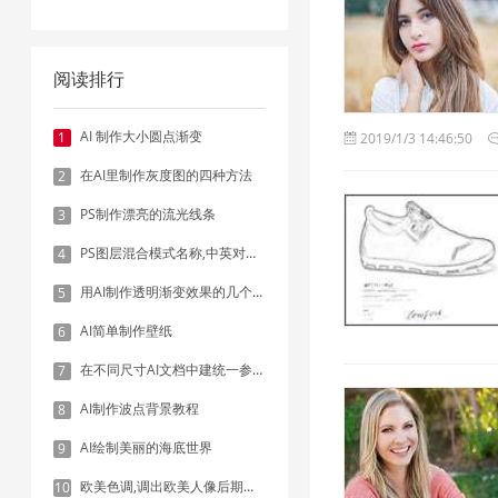
阅读排行
AI 制作大小圆点渐变
1
2019/1/3 14:46:50
在AI里制作灰度图的四种方法
2
PS制作漂亮的流光线条
3
PS图层混合模式名称,中英对照表
4
用AI制作透明渐变效果的几个方法
5
AI简单制作壁纸
6
在不同尺寸AI文档中建统一参考线 - 方法1：对齐和分布
7
AI制作波点背景教程
8
AI绘制美丽的海底世界
9
欧美色调,调出欧美人像后期色调实例
10