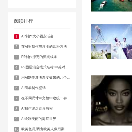
阅读排行
AI 制作大小圆点渐变
1
在AI里制作灰度图的四种方法
2
PS制作漂亮的流光线条
3
PS图层混合模式名称,中英对照表
4
用AI制作透明渐变效果的几个方法
5
AI简单制作壁纸
6
在不同尺寸AI文档中建统一参考线 - 方法1：对齐和分布
7
AI制作波点背景教程
8
2019/2/15 11:20:33
AI绘制美丽的海底世界
9
欧美色调,调出欧美人像后期色调实例
10