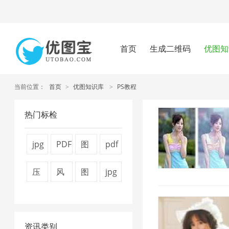
首页
生成二维码
优图知
当前位置：
首页
>
优图知识库
>
PS教程
热门标检
jpg
PDF
图
pdf
图
转
片
怎
压
风
图
jpg
片
换
压
么
缩
景
片
压
压
器
缩
压
图
图
压
缩
缩
1
7
缩
资讯类别