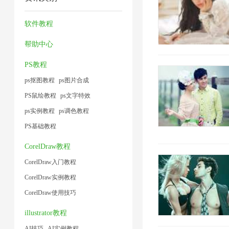
片
片
缩
1
1
1
4
1
技
软件教程
术
2019/2/15 11:20:34
帮助中心
1
PS教程
ps抠图教程
ps图片合成
PS鼠绘教程
ps文字特效
ps实例教程
ps调色教程
PS基础教程
CorelDraw教程
CorelDraw入门教程
CorelDraw实例教程
CorelDraw使用技巧
illustrator教程
AI技巧
AI实例教程