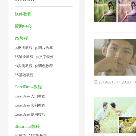
1
器
缩
方
2
1
术
1
图
法
软件教程
1
片
1
帮助中心
1
PS教程
ps抠图教程
ps图片合成
PS鼠绘教程
ps文字特效
ps实例教程
ps调色教程
PS基础教程
2019/2/15 11:20:43
CorelDraw教程
CorelDraw入门教程
CorelDraw实例教程
CorelDraw使用技巧
illustrator教程
AI技巧
AI实例教程