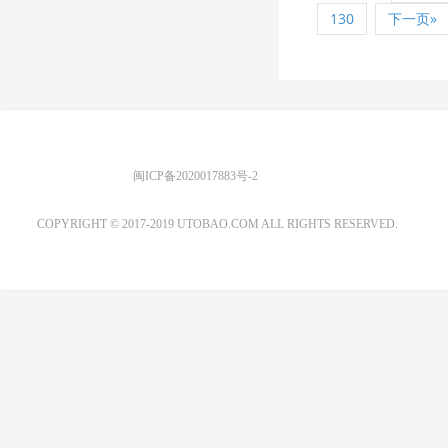
130
下一页»
优图宝 版权所有
闽ICP备2020017883号-2
EMAIL：ADMIN@GS20.COM
COPYRIGHT © 2017-2019 UTOBAO.COM ALL RIGHTS RESERVED.