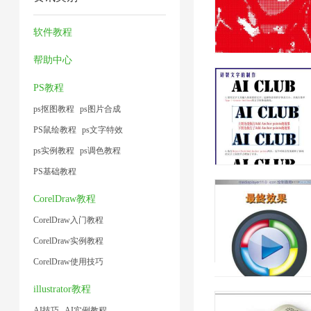
压
器
频
缩
片
1
1
缩
1
大
器
软件教程
1
1
小
2
帮助中心
1
PS教程
ps抠图教程
ps图片合成
PS鼠绘教程
ps文字特效
ps实例教程
ps调色教程
PS基础教程
CorelDraw教程
CorelDraw入门教程
CorelDraw实例教程
CorelDraw使用技巧
illustrator教程
AI技巧
AI实例教程