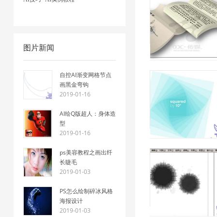
图片新闻
自控AI渐变网格节点
画黑金弯钩
2019-01-16
AI绘Q版超人：身体造
型
2019-01-16
ps美容教程之画出纤
长睫毛
2019-01-03
PS怎么绘制碎冰风格
海报设计
2019-01-03