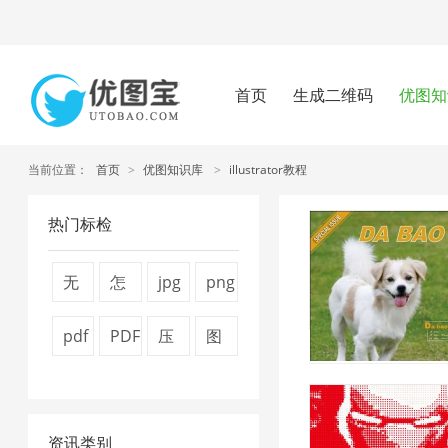
首页
生成二维码
优图知
当前位置：
首页
>
优图知识库
>
illustrator教程
热门标检
无
怎
jpg
png
损
么
图
图
pdf
PDF
压
图
压
压
片
片
怎
转
缩
片
缩
缩
压
压
么
换
视
压
1
图
缩
缩
资讯类别