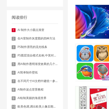
阅读排行
AI 制作大小圆点渐变
1
在AI里制作灰度图的四种方法
2
PS制作漂亮的流光线条
3
PS图层混合模式名称,中英对照表
4
用AI制作透明渐变效果的几个方法
5
AI简单制作壁纸
6
在不同尺寸AI文档中建统一参考线 - 方法1：对齐和分布
7
AI制作波点背景教程
8
AI绘制美丽的海底世界
9
欧美色调,调出欧美人像后期色调实例
10