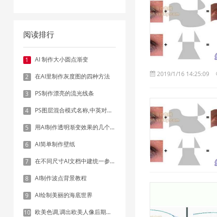
阅读排行
AI 制作大小圆点渐变
1
2019/1/16 14:25:09
在AI里制作灰度图的四种方法
2
PS制作漂亮的流光线条
3
PS图层混合模式名称,中英对照表
4
用AI制作透明渐变效果的几个方法
5
AI简单制作壁纸
6
在不同尺寸AI文档中建统一参考线 - 方法1：对齐和分布
7
AI制作波点背景教程
8
AI绘制美丽的海底世界
9
欧美色调,调出欧美人像后期色调实例
10