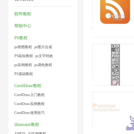
2
缩
缩
压
1
术
片
器
1
缩
软件教程
1
1
2
1
帮助中心
2019/1/16 14:25:09
PS教程
ps抠图教程
ps图片合成
PS鼠绘教程
ps文字特效
ps实例教程
ps调色教程
PS基础教程
CorelDraw教程
CorelDraw入门教程
CorelDraw实例教程
CorelDraw使用技巧
illustrator教程
AI技巧
AI实例教程