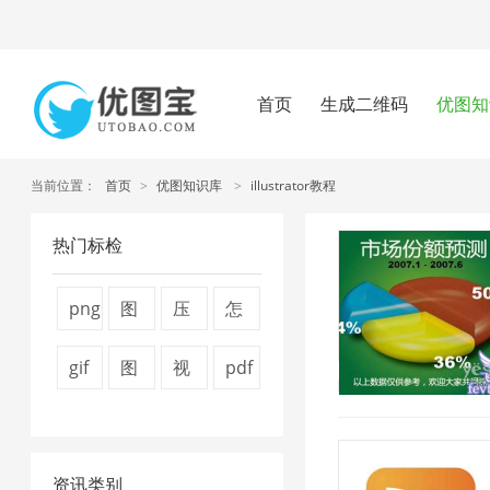
首页
生成二维码
优图知
当前位置：
首页
>
优图知识库
>
illustrator教程
热门标检
png
图
压
怎
压
片
缩
么
gif
图
视
pdf
2019/1/16 14:25:09
缩
压
图
压
压
片
频
怎
工
缩
片
缩
缩
压
压
么
具
技
4
图
资讯类别