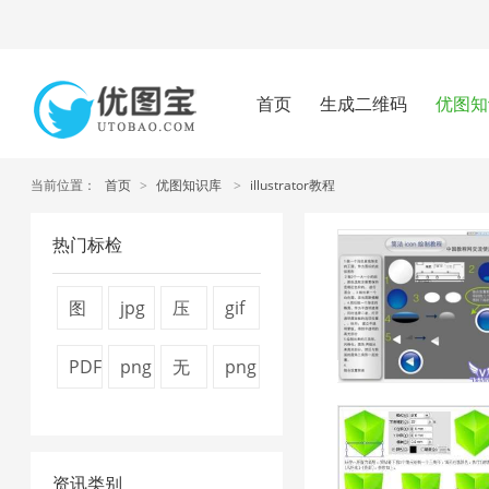
首页
生成二维码
优图知
当前位置：
首页
>
优图知识库
>
illustrator教程
热门标检
图
jpg
压
gif
片
图
缩
压
PDF
png
无
png
压
片
视
缩
转
压
损
图
缩
压
频
2
换
缩
压
片
器
缩
大
资讯类别