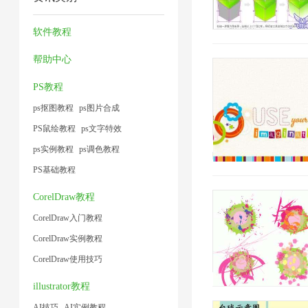
器
工
缩
压
2
1
小
1
具
1
缩
软件教程
1
1
1
帮助中心
PS教程
ps抠图教程
ps图片合成
PS鼠绘教程
ps文字特效
ps实例教程
ps调色教程
2019/1/16 14:24:59
PS基础教程
CorelDraw教程
CorelDraw入门教程
CorelDraw实例教程
CorelDraw使用技巧
illustrator教程
AI技巧
AI实例教程