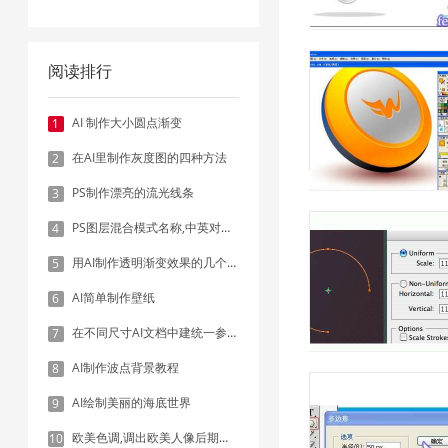
阅读排行
AI 制作大小圆点渐变
1
在AI里制作灰度图的四种方法
2
PS制作漂亮的流光线条
3
PS图层混合模式名称,中英对照表
4
用AI制作透明渐变效果的几个方法
5
AI简单制作壁纸
6
在不同尺寸AI文档中建统一参考线 - 方法1：对齐和分布
7
AI制作波点背景教程
8
AI绘制美丽的海底世界
9
欧美色调,调出欧美人像后期色调实例
10