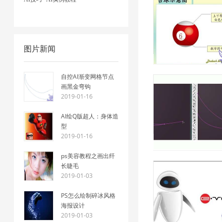
图片新闻
自控AI渐变网格节点
画黑金弯钩
2019-01-16
AI绘Q版超人：身体造
型
2019-01-16
ps美容教程之画出纤
长睫毛
2019-01-03
PS怎么绘制碎冰风格
海报设计
2019-01-03