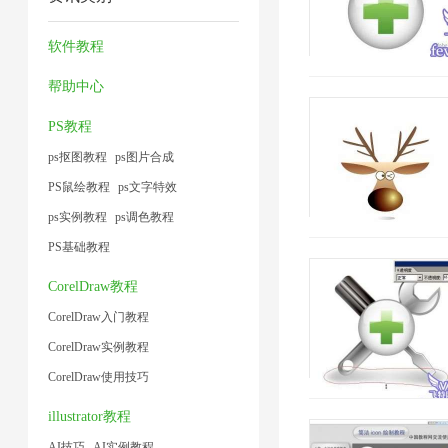
器
缩
压
缩
小
1
1
缩
图
软件教程
1
1
片
帮助中心
1
PS教程
ps抠图教程
ps图片合成
PS鼠绘教程
ps文字特效
ps实例教程
ps调色教程
PS基础教程
CorelDraw教程
CorelDraw入门教程
CorelDraw实例教程
CorelDraw使用技巧
illustrator教程
AI技巧
AI实例教程