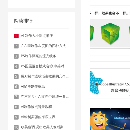
阅读排行
AI 制作大小圆点渐变
1
在AI里制作灰度图的四种方法
2
2019/1/16 14:24:27
PS制作漂亮的流光线条
3
PS图层混合模式名称,中英对照表
4
用AI制作透明渐变效果的几个方法
5
AI简单制作壁纸
6
在不同尺寸AI文档中建统一参考线 - 方法1：对齐和分布
7
AI制作波点背景教程
8
AI绘制美丽的海底世界
9
欧美色调,调出欧美人像后期色调实例
10