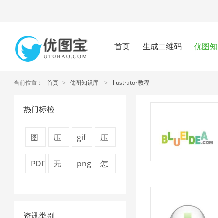
首页
生成二维码
优图知
当前位置：
首页
>
优图知识库
>
illustrator教程
热门标检
图
压
gif
压
片
缩
压
缩
PDF
无
png
怎
压
图
缩
视
转
损
图
么
缩
片
2
频
换
压
片
压
7
4
大
资讯类别