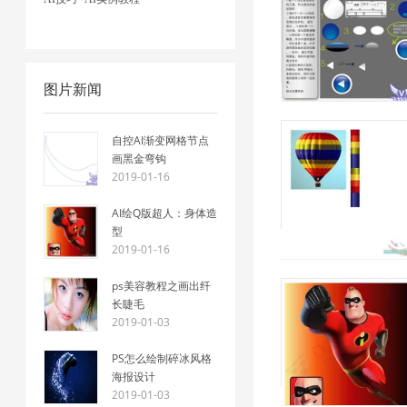
图片新闻
自控AI渐变网格节点
画黑金弯钩
2019-01-16
AI绘Q版超人：身体造
型
2019-01-16
ps美容教程之画出纤
长睫毛
2019-01-03
PS怎么绘制碎冰风格
海报设计
2019-01-03