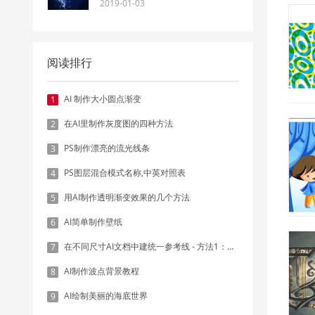
2019-01-03
阅读排行
AI 制作大小圆点渐变
1
在AI里制作灰度图的四种方法
2
PS制作漂亮的流光线条
3
PS图层混合模式名称,中英对照表
4
用AI制作透明渐变效果的几个方法
5
AI简单制作壁纸
6
在不同尺寸AI文档中建统一参考线 - 方法1：对齐和分布
7
AI制作波点背景教程
8
AI绘制美丽的海底世界
9