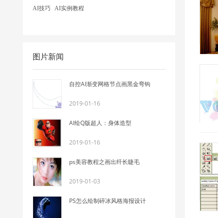
AI技巧
AI实例教程
图片新闻
自控AI渐变网格节点画黑金弯钩
2019-01-16
AI绘Q版超人：身体造型
2019-01-16
ps美容教程之画出纤长睫毛
2019-01-03
PS怎么绘制碎冰风格海报设计