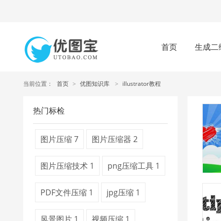
首页
生成二
当前位置：
首页
>
优图知识库
>
illustrator教程
热门标检
图片压缩
7
图片压缩器
2
图片压缩技术
1
png压缩工具
1
PDF文件压缩
1
jpg压缩
1
风景图片
1
视频压缩
1