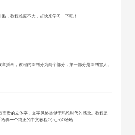
图案拼贴，教程难度不大，赶快来学习一下吧！
人的孩童插画，教程的绘制分为两个部分，第一部分是绘制雪人。
a 4D打造高贵的立体字，文字风格类似于玛雅时代的感觉。教程是
一个纯正的中文教程O(∩_∩)O哈哈 ...