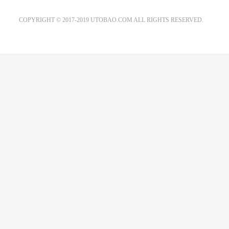
EMAIL：ADMIN@GS20.COM
COPYRIGHT © 2017-2019 UTOBAO.COM ALL RIGHTS RESERVED.