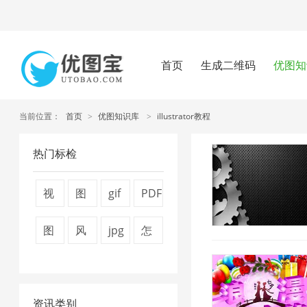
首页
生成二维码
优图知
当前位置：
首页
>
优图知识库
>
illustrator教程
热门标检
视
图
gif
PDF
频
片
图
转
图
风
jpg
怎
压
压
片
换
片
景
压
么
缩
缩
压
器
压
图
缩
压
1
器
缩
1
资讯类别