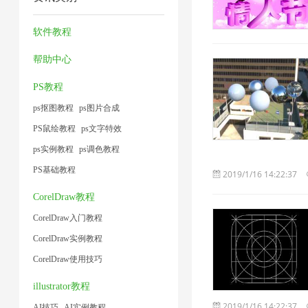
缩
片
1
缩
2
2
7
1
图
软件教程
片
帮助中心
1
PS教程
ps抠图教程
ps图片合成
PS鼠绘教程
ps文字特效
ps实例教程
ps调色教程
PS基础教程
2019/1/16 14:22:37
CorelDraw教程
CorelDraw入门教程
CorelDraw实例教程
CorelDraw使用技巧
illustrator教程
2019/1/16 14:22:37
AI技巧
AI实例教程