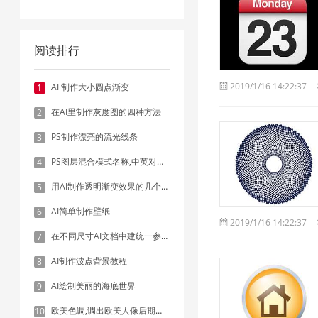
阅读排行
2019/1/16 14:22:37
AI 制作大小圆点渐变
1
在AI里制作灰度图的四种方法
2
PS制作漂亮的流光线条
3
PS图层混合模式名称,中英对照表
4
用AI制作透明渐变效果的几个方法
5
AI简单制作壁纸
6
2019/1/16 14:22:37
在不同尺寸AI文档中建统一参考线 - 方法1：对齐和分布
7
AI制作波点背景教程
8
AI绘制美丽的海底世界
9
欧美色调,调出欧美人像后期色调实例
10