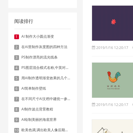
阅读排行
AI 制作大小圆点渐变
1
在AI里制作灰度图的四种方法
2
2019/1/16 12:20:17
PS制作漂亮的流光线条
3
PS图层混合模式名称,中英对照表
4
用AI制作透明渐变效果的几个方法
5
AI简单制作壁纸
6
在不同尺寸AI文档中建统一参考线 - 方法1：对齐和分布
7
2019/1/16 12:20:17
AI制作波点背景教程
8
AI绘制美丽的海底世界
9
欧美色调,调出欧美人像后期色调实例
10