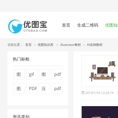
首页
生成二维码
优图知
当前位置：
首页
>
优图知识库
>
illustrator教程
>
AI实例教程
热门标检
图
gif
图
pdf
片
图
片
怎
图
PDF
压
pdf
2019/1/16 12:20:19
压
片
压
么
片
文
缩
压
缩
压
缩
压
压
件
图
缩
技
缩
7
缩
资讯类别