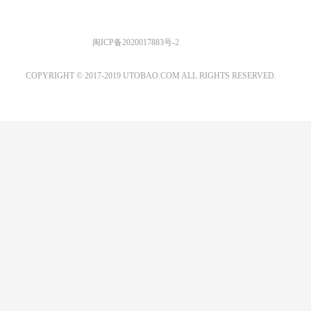
优图宝 版权所有
闽ICP备2020017883号-2
EMAIL：ADMIN@GS20.COM
COPYRIGHT © 2017-2019 UTOBAO.COM ALL RIGHTS RESERVED.