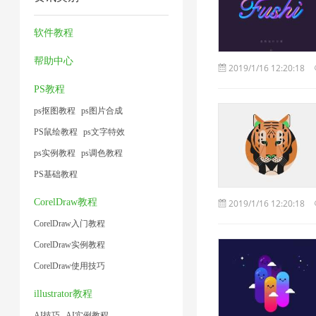
缩
压
片
方
术
2
1
器
缩
4
法
软件教程
1
2
1
1
帮助中心
2019/1/16 12:20:18
PS教程
ps抠图教程
ps图片合成
PS鼠绘教程
ps文字特效
ps实例教程
ps调色教程
PS基础教程
CorelDraw教程
2019/1/16 12:20:18
CorelDraw入门教程
CorelDraw实例教程
CorelDraw使用技巧
illustrator教程
AI技巧
AI实例教程