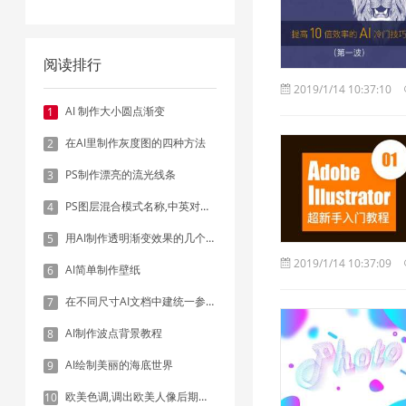
阅读排行
2019/1/14 10:37:10
AI 制作大小圆点渐变
1
在AI里制作灰度图的四种方法
2
PS制作漂亮的流光线条
3
PS图层混合模式名称,中英对照表
4
用AI制作透明渐变效果的几个方法
5
2019/1/14 10:37:09
AI简单制作壁纸
6
在不同尺寸AI文档中建统一参考线 - 方法1：对齐和分布
7
AI制作波点背景教程
8
AI绘制美丽的海底世界
9
欧美色调,调出欧美人像后期色调实例
10