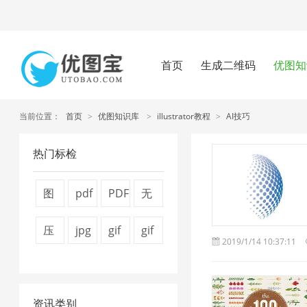
首页
生成二维码
优图知
当前位置：
首页
>
优图知识库
>
illustrator教程
>
AI技巧
热门标检
图
pdf
PDF
无
片
压
文
损
压
jpg
gif
gif
2019/1/14 10:37:11
压
缩
件
压
缩
图
压
图
缩
方
压
缩
视
片
缩
片
器
法
缩
1
资讯类别