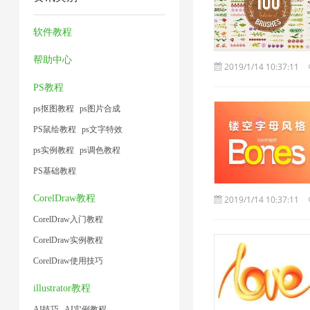
频
压
2
压
2
1
1
大
缩
缩
软件教程
小
1
2
帮助中心
2019/1/14 10:37:11
1
PS教程
ps抠图教程
ps图片合成
PS鼠绘教程
ps文字特效
ps实例教程
ps调色教程
PS基础教程
CorelDraw教程
2019/1/14 10:37:11
CorelDraw入门教程
CorelDraw实例教程
CorelDraw使用技巧
illustrator教程
AI技巧
AI实例教程