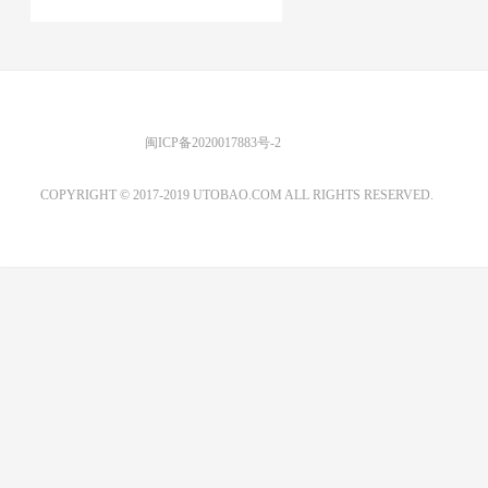
优图宝 版权所有
闽ICP备2020017883号-2
EMAIL：ADMIN@GS20.COM
COPYRIGHT © 2017-2019 UTOBAO.COM ALL RIGHTS RESERVED.