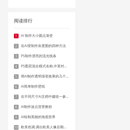
阅读排行
AI 制作大小圆点渐变
1
在AI里制作灰度图的四种方法
2
PS制作漂亮的流光线条
3
PS图层混合模式名称,中英对照表
4
用AI制作透明渐变效果的几个方法
5
AI简单制作壁纸
6
在不同尺寸AI文档中建统一参考线 - 方法1：对齐和分布
7
AI制作波点背景教程
8
AI绘制美丽的海底世界
9
欧美色调,调出欧美人像后期色调实例
10