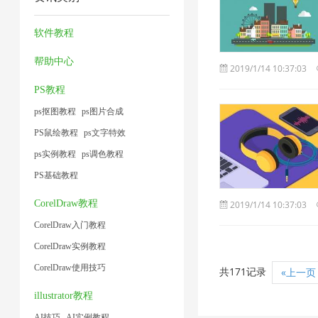
缩
片
缩
缩
小
1
1
图
4
1
技
软件教程
1
片
术
帮助中心
2019/1/14 10:37:03
1
1
PS教程
ps抠图教程
ps图片合成
PS鼠绘教程
ps文字特效
ps实例教程
ps调色教程
PS基础教程
CorelDraw教程
2019/1/14 10:37:03
CorelDraw入门教程
CorelDraw实例教程
CorelDraw使用技巧
共171记录
«上一页
illustrator教程
AI技巧
AI实例教程