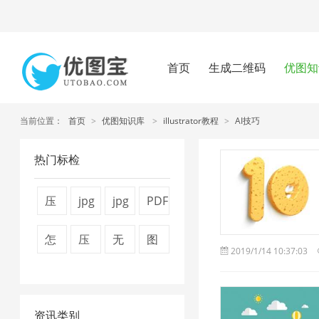
首页
生成二维码
优图知
当前位置：
首页
>
优图知识库
>
illustrator教程
>
AI技巧
热门标检
压
jpg
jpg
PDF
缩
图
压
文
怎
压
无
图
2019/1/14 10:37:03
视
片
缩
件
么
缩
损
片
频
压
1
压
压
图
压
压
大
缩
缩
资讯类别